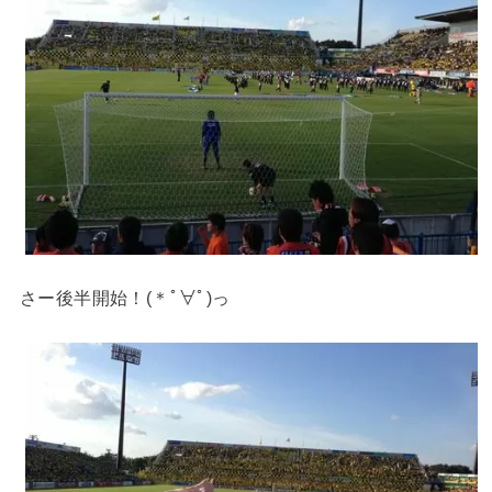
さー後半開始！(＊ﾟ∀ﾟ)っ