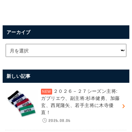
アーカイブ
新しい記事
２０２６－２７シーズン主将:
ガブリエウ、副主将:杉本健勇、加藤
玄、西尾隆矢、若手主将に木寺優
直！
2026.08.06