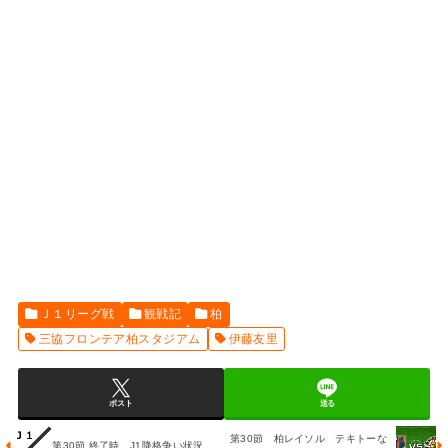
Ｊ１リーグ戦
観戦記
柏
三協フロンテア柏スタジアム
伊藤友里
ポスト
送る
第30節 柏レイソル テキトーな
第30節 終了時 J1降格争い状況