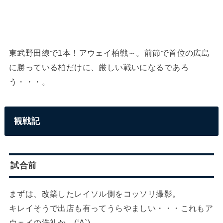
東武野田線で1本！アウェイ柏戦～。前節で首位の広島
に勝っている柏だけに、厳しい戦いになるであろ
う・・・。
観戦記
試合前
まずは、改築したレイソル側をコッソリ撮影。
キレイそうで出店も有ってうらやましい・・・これもア
ウェイの洗礼か。(‘A`)