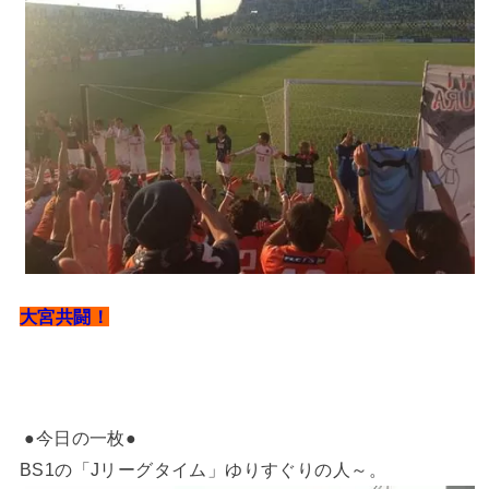
大宮共闘！
●今日の一枚●
BS1の「Jリーグタイム」ゆりすぐりの人～。