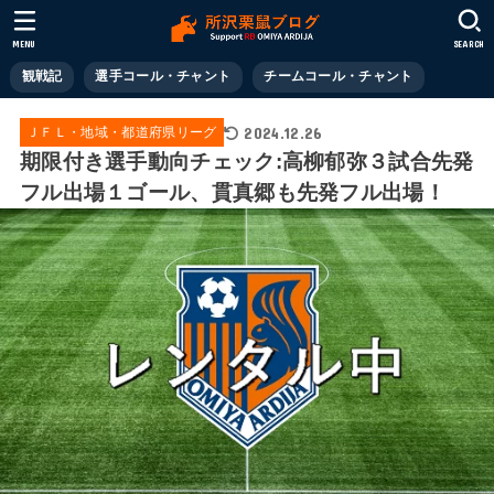
MENU
SEARCH
観戦記
選手コール・チャント
チームコール・チャント
2024.12.26
ＪＦＬ・地域・都道府県リーグ
期限付き選手動向チェック:高柳郁弥３試合先発
フル出場１ゴール、貫真郷も先発フル出場！