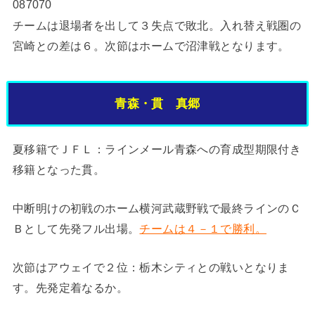
087070
チームは退場者を出して３失点で敗北。入れ替え戦圏の
宮崎との差は６。次節はホームで沼津戦となります。
青森・貫 真郷
夏移籍でＪＦＬ：ラインメール青森への育成型期限付き
移籍となった貫。
中断明けの初戦のホーム横河武蔵野戦で最終ラインのＣ
Ｂとして先発フル出場。
チームは４－１で勝利。
次節はアウェイで２位：栃木シティとの戦いとなりま
す。先発定着なるか。