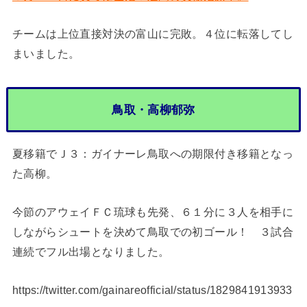
チームは上位直接対決の富山に完敗。４位に転落してし
まいました。
鳥取・高柳郁弥
夏移籍でＪ３：ガイナーレ鳥取への期限付き移籍となっ
た高柳。
今節のアウェイＦＣ琉球も先発、６１分に３人を相手に
しながらシュートを決めて鳥取での初ゴール！ ３試合
連続でフル出場となりました。
https://twitter.com/gainareofficial/status/1829841913933