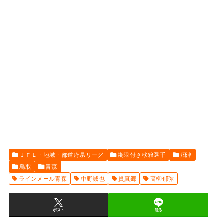
ＪＦＬ・地域・都道府県リーグ
期限付き移籍選手
沼津
鳥取
青森
ラインメール青森
中野誠也
貫真郷
高柳郁弥
ポスト
送る