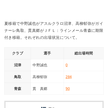
夏移籍で中野誠也がアスルクラロ沼津、高柳郁弥がガイ
ナーレ鳥取、貫真郷がＪＦＬ：ラインメール青森に期限
付き移籍。それぞれの出場状況について。
クラブ
選手
総出場時間
沼津
中野誠也
0
鳥取
高柳郁弥
284
青森
貫 真郷
90