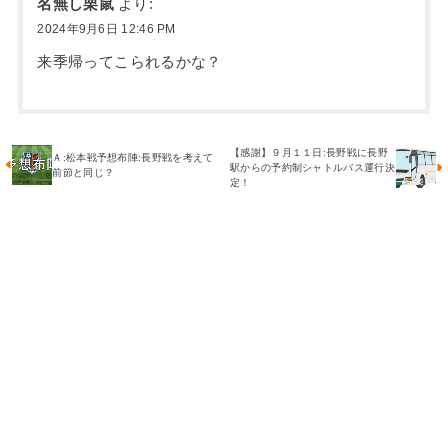
名無し栗鼠
より:
2024年9月6日 12:46 PM
来季帰ってこられるかな？
【感謝】９月１１日:長野戦に長野
Ａ:松本戦予想布陣:長野戦を考えて
駅からの予約制シャトルバス運行決
前節と同じ？
定！