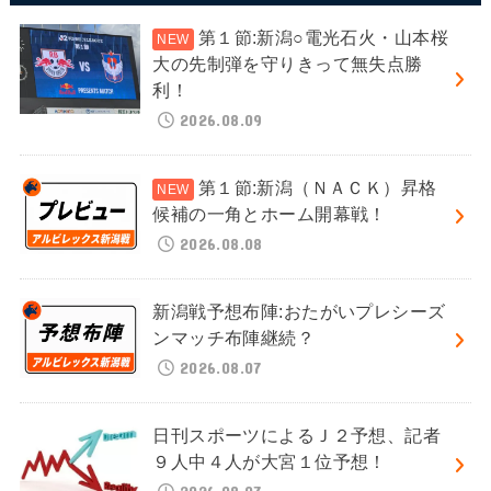
第１節:新潟○電光石火・山本桜
大の先制弾を守りきって無失点勝
利！
2026.08.09
第１節:新潟（ＮＡＣＫ）昇格
候補の一角とホーム開幕戦！
2026.08.08
新潟戦予想布陣:おたがいプレシーズ
ンマッチ布陣継続？
2026.08.07
日刊スポーツによるＪ２予想、記者
９人中４人が大宮１位予想！
2026.08.07