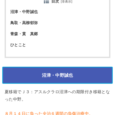
目次
[
非表示
]
沼津・中野誠也
鳥取・高柳郁弥
青森・貫 真郷
ひとこと
沼津・中野誠也
夏移籍でＪ３：アスルクラロ沼津への期限付き移籍とな
った中野。
８月１４日に負った全治６週間の負傷治療中。