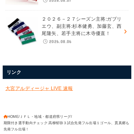
２０２６－２７シーズン主将:ガブリ
エウ、副主将:杉本健勇、加藤玄、西
尾隆矢、若手主将に木寺優直！
2026.08.06
リンク
大宮アルディージャ LIVE 速報
HOME
ＪＦＬ・地域・都道府県リーグ
期限付き選手動向チェック:高柳郁弥３試合先発フル出場１ゴール、貫真郷も
先発フル出場！