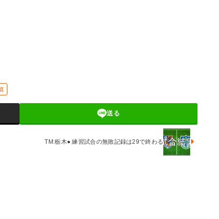
慎
送る
TM:栃木● 練習試合の無敗記録は29で終わる