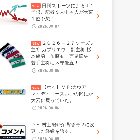
日刊スポーツによるＪ２
予想、記者９人中４人が大宮
１位予想！
2026.08.07
２０２６－２７シーズン
主将:ガブリエウ、副主将:杉
本健勇、加藤玄、西尾隆矢、
若手主将に木寺優直！
2026.08.06
【ホッ】ＭＦ:カウア
ン・ディニースいつの間にか
大宮に戻っていた。
2026.08.06
ＤＦ:村上陽介が背番号２に変
更した経緯を語る。
2026.08.05