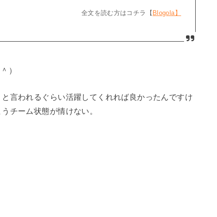
全文を読む方はコチラ【
Blogola】
ω＾）
」と言われるぐらい活躍してくれれば良かったんですけ
まうチーム状態が情けない。