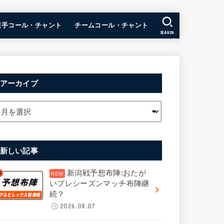
選手コール・チャント
チームコール・チャント
SEARCH
アーカイブ
新しい記事
新潟戦予想布陣:おたが
いプレシーズンマッチ布陣継
続？
2026.08.07