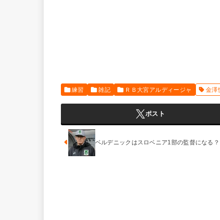
練習
雑記
ＲＢ大宮アルディージャ
金澤
ポスト
ベルデニックはスロベニア1部の監督になる？