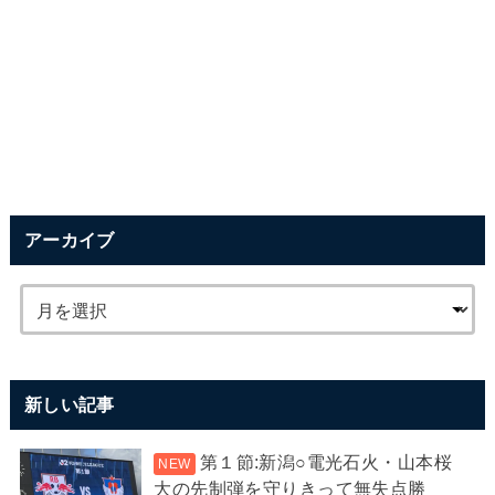
アーカイブ
新しい記事
第１節:新潟○電光石火・山本桜
大の先制弾を守りきって無失点勝