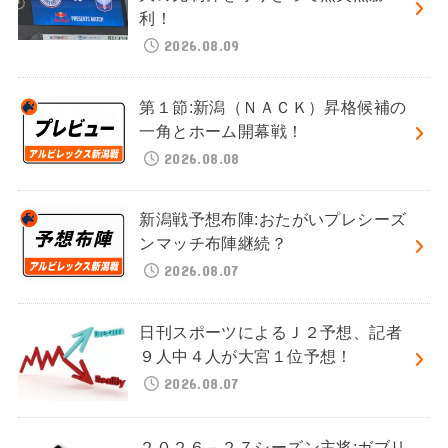
利！
2026.08.09
第１節:新潟（ＮＡＣＫ）昇格候補の
一角とホーム開幕戦！
2026.08.08
新潟戦予想布陣:おたがいプレシーズ
ンマッチ布陣継続？
2026.08.07
日刊スポーツによるＪ２予想、記者
９人中４人が大宮１位予想！
2026.08.07
２０２６－２７シーズン主将:ガブリ