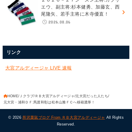
エウ、副主将:杉本健勇、加藤玄、西
尾隆矢、若手主将に木寺優直！
2026.08.06
リンク
大宮アルディージャ LIVE 速報
HOME
Ｊクラブ
ＲＢ大宮アルディージャ
元大宮だった人たち
元大宮・浦和ＤＦ:馬渡和彰は松本山雅ＦＣへ移籍濃厚！
© 2026
所沢栗鼠ブログ From ＲＢ大宮アルディージャ
All Rights
Reserved.