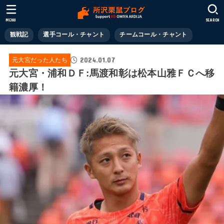
MENU
SEARCH
観戦記
選手コール・チャント
チームコール・チャント
2024.01.07
元大宮だった人たち
元大宮・浦和ＤＦ:馬渡和彰は松本山雅ＦＣへ移
籍濃厚！