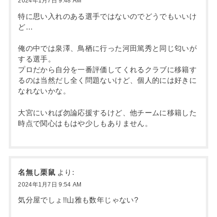
2024年1月7日 9:48 AM
特に思い入れのある選手ではないのでどうでもいいけ
ど…
俺の中では泉澤、鳥栖に行った河田篤秀と同じ匂いが
する選手。
プロだから自分を一番評価してくれるクラブに移籍す
るのは当然だし全く問題ないけど、個人的には好きに
なれないかな。
大宮にいれば勿論応援するけど、他チームに移籍した
時点で関心はもはや少しもありません。
名無し栗鼠
より:
2024年1月7日 9:54 AM
気分屋でしょ!!山雅も数年じゃない?