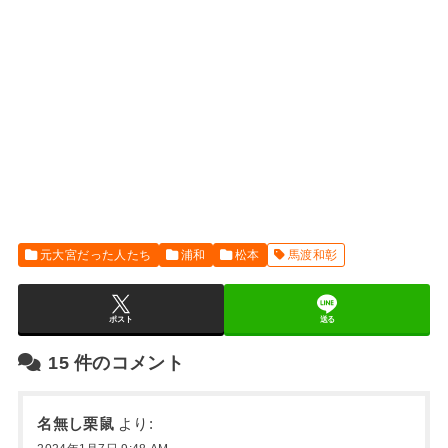
元大宮だった人たち
浦和
松本
馬渡和彰
ポスト
送る
15
件のコメント
名無し栗鼠
より: