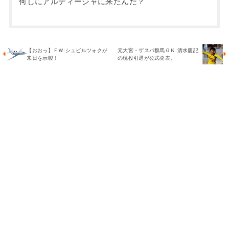
何しにアルディージャに来たんだ？
【おおっ】ＦＷ:シュビルツォクが
元大宮・ザスパ群馬ＧＫ:清水慶記
来日を示唆！
の現役引退が公式発表。