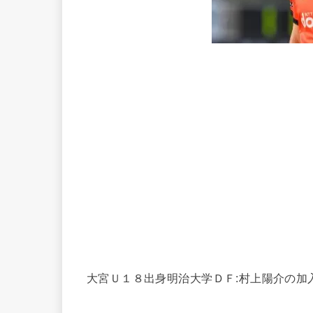
大宮Ｕ１８出身明治大学ＤＦ:村上陽介の加