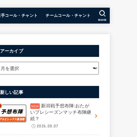
選手コール・チャント
チームコール・チャント
SEARCH
アーカイブ
新しい記事
新潟戦予想布陣:おたが
いプレシーズンマッチ布陣継
続？
2026.08.07