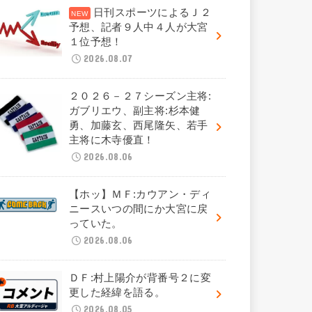
日刊スポーツによるＪ２
予想、記者９人中４人が大宮
１位予想！
2026.08.07
２０２６－２７シーズン主将:
ガブリエウ、副主将:杉本健
勇、加藤玄、西尾隆矢、若手
主将に木寺優直！
2026.08.06
【ホッ】ＭＦ:カウアン・ディ
ニースいつの間にか大宮に戻
っていた。
2026.08.06
ＤＦ:村上陽介が背番号２に変
更した経緯を語る。
2026.08.05