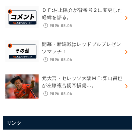
ＤＦ:村上陽介が背番号２に変更した
経緯を語る。
2026.08.05
開幕・新潟戦はレッドブルプレゼン
ツマッチ！
2026.08.04
元大宮・セレッソ大阪ＭＦ:柴山昌也
が左膝複合靭帯損傷…。
2026.08.04
リンク