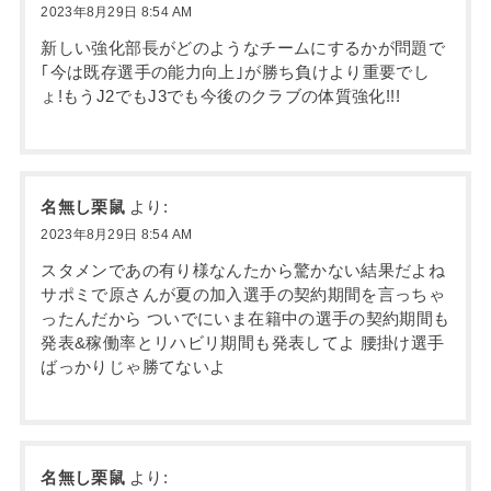
2023年8月29日 8:54 AM
新しい強化部長がどのようなチームにするかが問題で
｢今は既存選手の能力向上｣が勝ち負けより重要でし
ょ!もうJ2でもJ3でも今後のクラブの体質強化!!!
名無し栗鼠
より:
2023年8月29日 8:54 AM
スタメンであの有り様なんたから驚かない結果だよね
サポミで原さんが夏の加入選手の契約期間を言っちゃ
ったんだから ついでにいま在籍中の選手の契約期間も
発表&稼働率とリハビリ期間も発表してよ 腰掛け選手
ばっかりじゃ勝てないよ
名無し栗鼠
より: