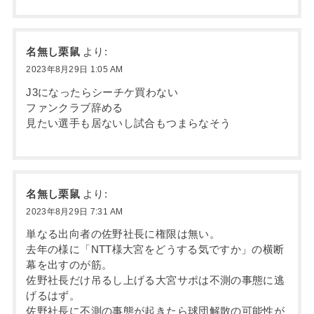
名無し栗鼠
より:
2023年8月29日 1:05 AM
J3になったらシーチケ買わない
ファンクラブ辞める
見たい選手も居ないし試合もつまらなそう
名無し栗鼠
より:
2023年8月29日 7:31 AM
単なる出向者の佐野社長に権限は無い。
去年の様に「NTT様大宮をどうする気ですか」の横断
幕を出すのが筋。
佐野社長だけ吊るし上げる大宮サポは不測の事態に逃
げるはず。
佐野社長に不測の事態が起きたら球団解散の可能性が