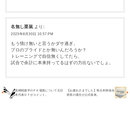
名無し栗鼠
より:
2023年8月30日 10:57 PM
もう情け無いと言うかダサ過ぎ。
プロのプライドとか無いんだろうか？
トレーニングで自信無くしてたら、
試合で余計に本来持ってるはずの力出ないでしょ。
長崎戦後半のＰＫ場面について元日
【お疲れさまでした】秋元利幸強化
本代表ＤＦがコメント。
部長の退任が公式発表。