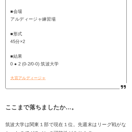
■会場
アルディージャ練習場
■形式
45分×2
■結果
0 ● 2 (0-2/0-0) 筑波大学
大宮アルディージャ
ここまで
落ちましたか
…。
筑波大学は関東１部で現在１位。先週末はリーグ戦がな