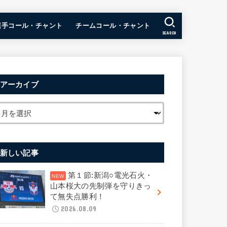
選手コール・チャント
チームコール・チャント
SEARCH
アーカイブ
新しい記事
第１節:新潟○電光石火・
山本桜大の先制弾を守りきっ
て無失点勝利！
2026.08.09