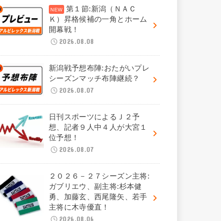
第１節:新潟（ＮＡＣ
Ｋ）昇格候補の一角とホーム
開幕戦！
2026.08.08
新潟戦予想布陣:おたがいプレ
シーズンマッチ布陣継続？
2026.08.07
日刊スポーツによるＪ２予
想、記者９人中４人が大宮１
位予想！
2026.08.07
２０２６－２７シーズン主将:
ガブリエウ、副主将:杉本健
勇、加藤玄、西尾隆矢、若手
主将に木寺優直！
2026.08.06