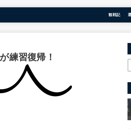
観戦記
弥が練習復帰！