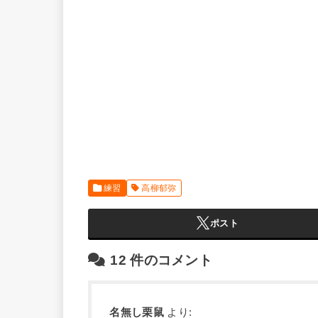
練習
高柳郁弥
ポスト
12
件のコメント
名無し栗鼠
より: