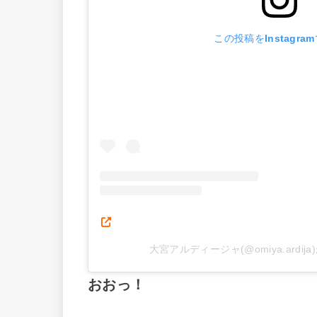
この投稿をInstagra
大宮アルディージャ(@omiya.ardi
おおっ！