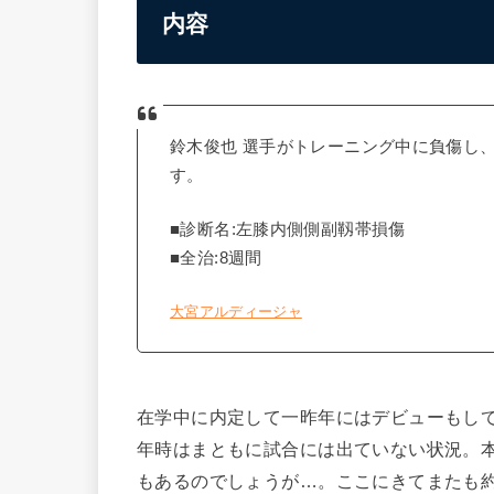
内容
鈴木俊也 選手がトレーニング中に負傷し
す。
■診断名:左膝内側側副靱帯損傷
■全治:8週間
大宮アルディージャ
在学中に内定して一昨年にはデビューもし
年時はまともに試合には出ていない状況。
もあるのでしょうが…。ここにきてまたも