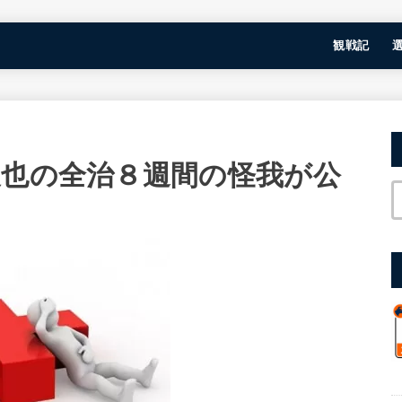
観戦記
俊也の全治８週間の怪我が公