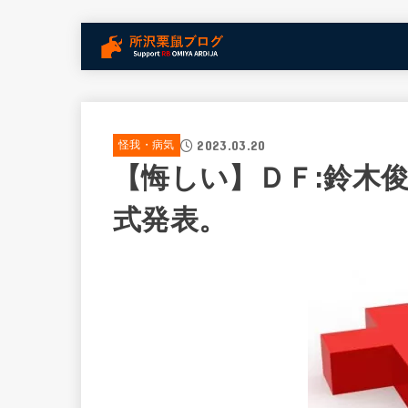
2023.03.20
怪我・病気
【悔しい】ＤＦ:鈴木
式発表。