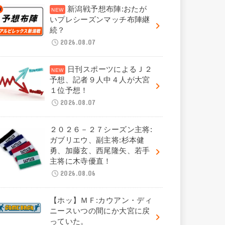
新潟戦予想布陣:おたが
いプレシーズンマッチ布陣継
続？
2026.08.07
日刊スポーツによるＪ２
予想、記者９人中４人が大宮
１位予想！
2026.08.07
２０２６－２７シーズン主将:
ガブリエウ、副主将:杉本健
勇、加藤玄、西尾隆矢、若手
主将に木寺優直！
2026.08.06
【ホッ】ＭＦ:カウアン・ディ
ニースいつの間にか大宮に戻
っていた。