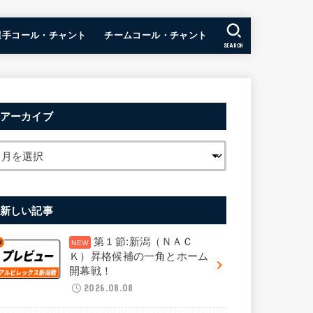
選手コール・チャント
チームコール・チャント
SEARCH
アーカイブ
新しい記事
第１節:新潟（ＮＡＣ
Ｋ）昇格候補の一角とホーム
開幕戦！
2026.08.08