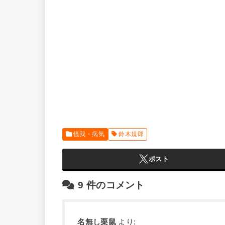
怪我・病気
鈴木規郎
ポスト
9
件のコメント
名無し栗鼠
より: