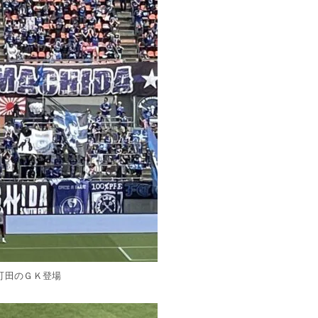
町田のＧＫ登場