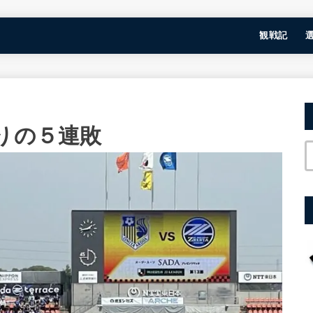
観戦記
りの５連敗