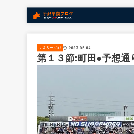
2023.05.04
Ｊ２リーグ戦
第１３節:町田●予想通