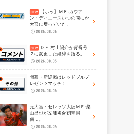
【ホッ】ＭＦ:カウア
ン・ディニースいつの間にか
大宮に戻っていた。
2026.08.06
ＤＦ:村上陽介が背番号
２に変更した経緯を語る。
2026.08.05
開幕・新潟戦はレッドブルプ
レゼンツマッチ！
2026.08.04
元大宮・セレッソ大阪ＭＦ:柴
山昌也が左膝複合靭帯損
傷…。
2026.08.04