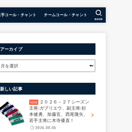
選手コール・チャント
チームコール・チャント
SEARCH
アーカイブ
新しい記事
２０２６－２７シーズン
主将:ガブリエウ、副主将:杉
本健勇、加藤玄、西尾隆矢、
若手主将に木寺優直！
2026.08.06