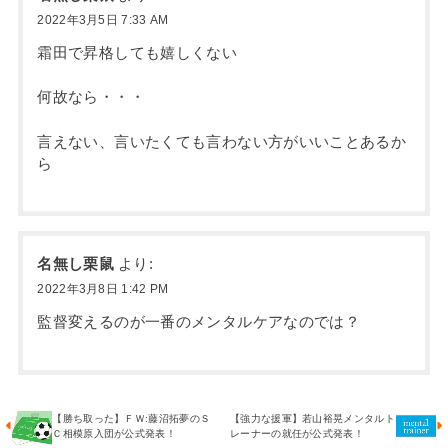
2022年3月5日 7:33 AM
霜田で昇格しても嬉しくない
何故なら・・・
言えない、言いたくても言わない方がいいことあるか
ら
名無し栗鼠
より:
2022年3月8日 1:42 PM
監督変えるのが一番のメンタルケアなのでは？
【勝ち取った】ＦＷ:藤沼拓夢のＳ
【強力な援軍】若山裕晃メンタルト
Ｃ相模原入団が公式発表！
レーナーの就任が公式発表！