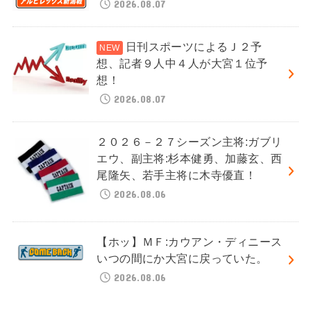
2026.08.07
日刊スポーツによるＪ２予
想、記者９人中４人が大宮１位予
想！
2026.08.07
２０２６－２７シーズン主将:ガブリ
エウ、副主将:杉本健勇、加藤玄、西
尾隆矢、若手主将に木寺優直！
2026.08.06
【ホッ】ＭＦ:カウアン・ディニース
いつの間にか大宮に戻っていた。
2026.08.06