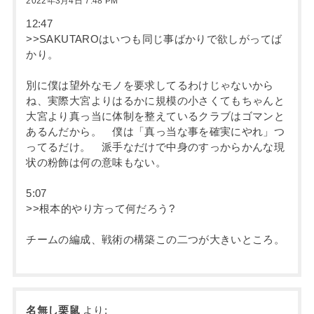
2022年3月4日 7:48 PM
12:47
>>SAKUTAROはいつも同じ事ばかりで欲しがってば
かり。
別に僕は望外なモノを要求してるわけじゃないから
ね、実際大宮よりはるかに規模の小さくてもちゃんと
大宮より真っ当に体制を整えているクラブはゴマンと
あるんだから。 僕は「真っ当な事を確実にやれ」つ
ってるだけ。 派手なだけで中身のすっからかんな現
状の粉飾は何の意味もない。
5:07
>>根本的やり方って何だろう?
チームの編成、戦術の構築この二つが大きいところ。
名無し栗鼠
より: