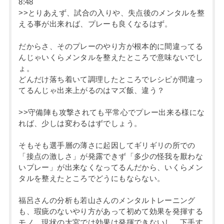
8:48
>>とりあえず、試合の入りや、失点後のメンタルを整
える事が出来れば、プレーも良くなるはず。
だからさ、そのプレーのやり方が根本的に間違ってる
んじゃいくらメンタルを整えたところで意味ないでし
ょ。
どんだけ落ち着いて調理したところでレシピが間違っ
てるんじゃ出来上がるのはマズ飯、違う？
>>守備陣も攻撃されても平常心でプレー出来る様にな
れば、少しは変わるはずでしょう。
そもそも選手層の薄さに起因してギリギリの所での
「接点の激しさ」が発露できず「多少の怪我を厭わな
いプレー」が出来なくなってるんだから、いくらメン
タルを整えたところでどうにもならない。
福呂さんの分析も若山さんのメンタルトレーニング
も、瑕疵のないやり方があって初めて効果を発揮する
モノ、現状の大宮では効果は発揮できないし、下手す