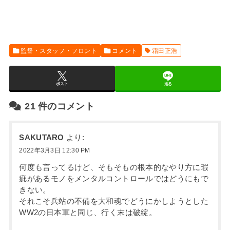
監督・スタッフ・フロント
コメント
霜田正浩
ポスト
送る
21
件のコメント
SAKUTARO
より:
2022年3月3日 12:30 PM
何度も言ってるけど、そもそもの根本的なやり方に瑕
疵があるモノをメンタルコントロールではどうにもで
きない。
それこそ兵站の不備を大和魂でどうにかしようとした
WW2の日本軍と同じ、行く末は破綻。