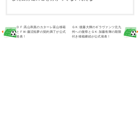
ＤＦ:高山和真のカターレ富山移籍
ＧＫ:後藤大輝のギラヴァンツ北九
とＦＷ:藤沼拓夢の契約満了が公式
州への復帰とＧＫ:加藤有輝の期限
発表！
付き移籍継続が公式発表！