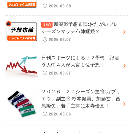
2026.08.08
新潟戦予想布陣:おたがいプレ
シーズンマッチ布陣継続？
2026.08.07
日刊スポーツによるＪ２予想、記者
９人中４人が大宮１位予想！
2026.08.07
２０２６－２７シーズン主将:ガブリ
エウ、副主将:杉本健勇、加藤玄、西
尾隆矢、若手主将に木寺優直！
2026.08.06