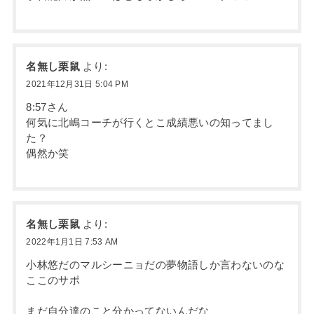
名無し栗鼠
より:
2021年12月31日 5:04 PM
8:57さん
何気に北嶋コーチが行くとこ成績悪いの知ってまし
た？
偶然か笑
名無し栗鼠
より:
2022年1月1日 7:53 AM
小林悠だのマルシーニョだの夢物語しか言わないのな
ここのサポ
まだ自分達のこと分かってないんだな