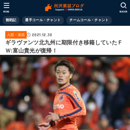
MENU
SEARCH
観戦記
選手コール・チャント
チームコール・チャント
2021.12.30
入団・退団
ギラヴァンツ北九州に期限付き移籍していたＦ
Ｗ:富山貴光が復帰！