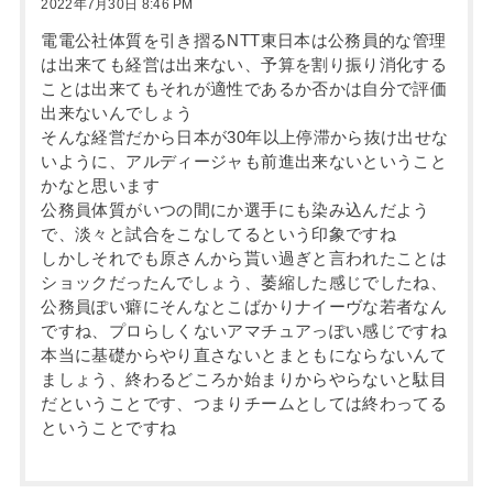
2022年7月30日 8:46 PM
電電公社体質を引き摺るNTT東日本は公務員的な管理
は出来ても経営は出来ない、予算を割り振り消化する
ことは出来てもそれが適性であるか否かは自分で評価
出来ないんでしょう
そんな経営だから日本が30年以上停滞から抜け出せな
いように、アルディージャも前進出来ないということ
かなと思います
公務員体質がいつの間にか選手にも染み込んだよう
で、淡々と試合をこなしてるという印象ですね
しかしそれでも原さんから貰い過ぎと言われたことは
ショックだったんでしょう、萎縮した感じでしたね、
公務員ぽい癖にそんなとこばかりナイーヴな若者なん
ですね、プロらしくないアマチュアっぽい感じですね
本当に基礎からやり直さないとまともにならないんて
ましょう、終わるどころか始まりからやらないと駄目
だということです、つまりチームとしては終わってる
ということですね