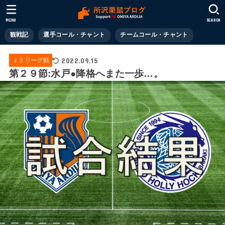
MENU
SEARCH
観戦記
選手コール・チャント
チームコール・チャント
2022.09.15
Ｊ２リーグ戦
第２９節:水戸●降格へまた一歩…。