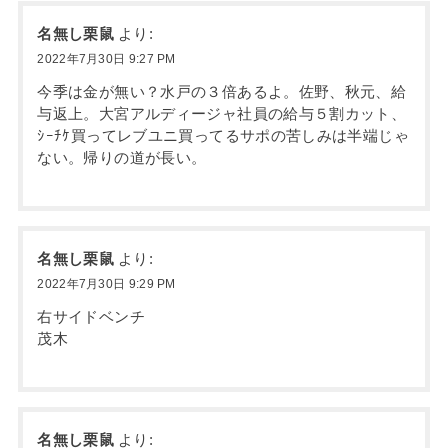
名無し栗鼠
より:
2022年7月30日 9:27 PM
今季は金が無い？水戸の３倍あるよ。佐野、秋元、給
与返上。大宮アルディージャ社員の給与５割カット、
ｼｰﾁｹ買ってレブユニ買ってるサポの苦しみは半端じゃ
ない。帰りの道が長い。
名無し栗鼠
より:
2022年7月30日 9:29 PM
右サイドベンチ
茂木
名無し栗鼠
より: