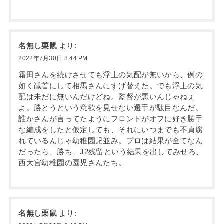
名無し栗鼠
より:
2022年7月30日 8:44 PM
霜田さんを続けさせても浮上の気配が無いから、例の
如く馘首にして相馬さんにすげ替えた。でも浮上の気
配は未だに無いんだけどね。監督が悪いんじゃねぇ
よ。勝とうという意欲を見せない選手が駄目なんだ。
誰かさんが言ってたようにフロントがオフに好き勝手
な編成をしたと仮定しても、それにいつまでも不貞腐
れているんじゃ幼稚園児並み。プロは結果が全てなん
だったら、勝ち、J2残留という結果を出してみせろ、
西大宮幼稚園の園児さんたち。
名無し栗鼠
より: