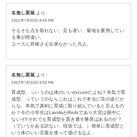
名無し栗鼠
より:
2022年7月30日 8:46 PM
そもそも点を取れない、足も遅い、菊地を重用してい
る事が間違い。
ユースに昇格さえ出来なかった凡人。
名無し栗鼠
より:
2022年7月30日 8:50 PM
育成型、っいうのは体のいいexcuseだよね？本気で育
成型、っていうのならこれはこれで本当に茨の道だか
らな。本気で真剣に育成に取り組んでいると言えるの
か？今の小学生はLavidaかRedsであり大宮は眼中に
ないぞ‼︎それでも育成型を貫き通す勝算はあるのか？
（ていうかある訳ない、現状では。）簡単に育成型と
いう体のいい言葉を使って逃げるなよ。