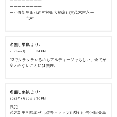
ーーーーーーーー
ーーーーーーーー
ー小野新里田代西村袴田大橋富山貫茂木吉永ー
ーーーー志村ーーーー
名無し栗鼠
より:
2022年7月30日 8:34 PM
J3でタラタラやるのもアルディージャらしい。全てが
変わらないことには無理。
名無し栗鼠
より:
2022年7月30日 8:36 PM
戦犯
茂木新里相馬原秋元佐野＞＞＞大山柴山小野河田矢島