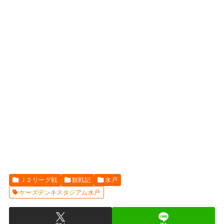
Ｊ２リーグ戦
観戦記
水戸
ケーズデンキスタジアム水戸