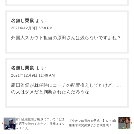
名無し栗鼠
より:
2021年12月8日 5:58 PM
外国人スカウト担当の原田さんは残らないですよね？
名無し栗鼠
より:
2021年12月9日 11:49 AM
霜田監督が就任時にコーチの配置換えしてたけど、こ
の人はダメだと判断されたんだろうな
霜田正浩監督が編成について「はま
【今オフは荒れる予感！】ＤＦ:山
る選手を連れてきたい。候補は１０
越康平の契約満了が公式発表！
～１５人」