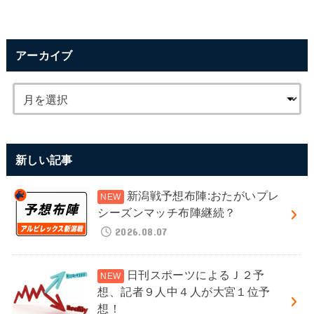
アーカイブ
新しい記事
新潟戦予想布陣:おたがいプレ
シーズンマッチ布陣継続？
2026.08.07
日刊スポーツによるＪ２予
想、記者９人中４人が大宮１位予
想！