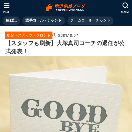
MENU
SEARCH
観戦記
選手コール・チャント
チームコール・チャント
2021.12.07
監督・スタッフ・フロント
【スタッフも刷新】大塚真司コーチの退任が公
式発表！