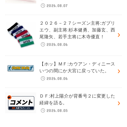
2026.08.07
２０２６－２７シーズン主将:ガブリ
エウ、副主将:杉本健勇、加藤玄、西
尾隆矢、若手主将に木寺優直！
2026.08.06
【ホッ】ＭＦ:カウアン・ディニース
いつの間にか大宮に戻っていた。
2026.08.06
ＤＦ:村上陽介が背番号２に変更した
経緯を語る。
2026.08.05