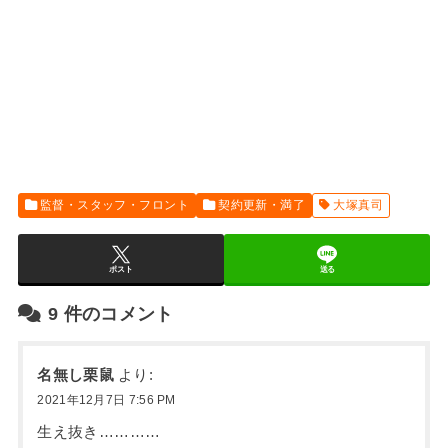
監督・スタッフ・フロント
契約更新・満了
大塚真司
ポスト
送る
9
件のコメント
名無し栗鼠
より:
2021年12月7日 7:56 PM
生え抜き…………