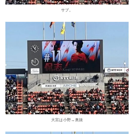
サブ。
大宮は小野→奥抜