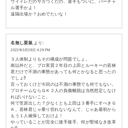
ウイイレだのサカつくだの、選手もついに、バーチャ
ル選手かよ！
遠隔出場か？おめでたいな！
名無し栗鼠
より:
2022年3月29日 4:29 PM
３人体制よりもその構成が問題でしょ。
南以外だと、プロ実質２年目の上田とルーキーの若林
君だけで不測の事態があっても何とかなると思ったの
でしょ⁉
言っておくけど今回のは不測の事態でも何でもない。
プロチームならＧＫ２人の負傷離脱は当然想定しなけ
ればいけないこと。
何で笠原出した？少なくとも上田は３番手にすべきＧ
Ｋ。若林君じゃ乗り切れないなんて、じゃあ最初から
もう１人確保しておけよ！
やっていることが完全に後手後手。何が聖域なき改革