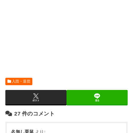
入団・退団
ポスト
送る
27
件のコメント
名無し栗鼠
より: