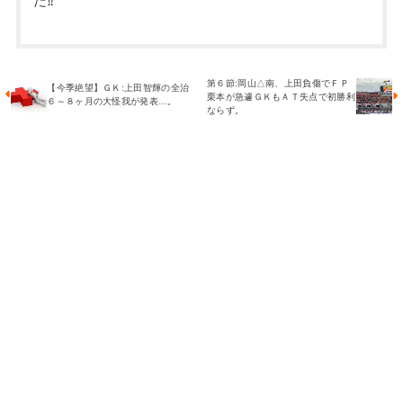
だ⁉
第６節:岡山△南、上田負傷でＦＰ
【今季絶望】ＧＫ:上田智輝の全治
栗本が急遽ＧＫもＡＴ失点で初勝利
６～８ヶ月の大怪我が発表…。
ならず。