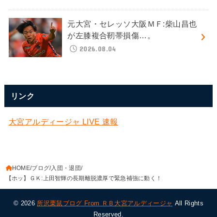
元大宮・セレッソ大阪ＭＦ:柴山昌也
が左膝複合靭帯損傷…。
2026.08.04
リンク
大宮アルディージャ LIVE 速報
HOME
ブログ
入団・退団
【ホッ】ＧＫ:上田智輝の長期離脱濃厚で緊急補強に動く！
© 2026
所沢栗鼠ブログ From ＲＢ大宮アルディージャ
All Rights
Reserved.