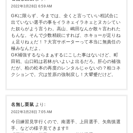
2022年3月28日 6:59 AM
GKに限らず、今までは、全くと言っていい程試合に
出ていない選手の事をイラネェイラネェとヌカシてい
た奴らがよう言うわ。高山、嶋田なんか散々言われた
もんな。そんで少数精鋭にすれば、ホキョーが足りね
ぇ足りねぇだ！？大宮サポーターって本当に無責任の
極みなんだよ。
GK補強するならまぁするにこした事はないけど、町
田戦、山口戦は若林がいよいよ出るだろ。肝心の補強
だが、柏の松本の再度のレンタルじゃないの？柏コネ
クションで。穴は笠原の強制戻し！大顰蹙だけど。
名無し栗鼠
より:
2022年3月28日 7:05 AM
今日練習見学行くので、南選手、上田選手、矢島慎選
手、などの様子見てきます!!