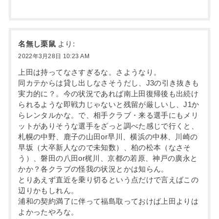
名無し栗鼠
より:
2022年3月28日 10:23 AM
上田は持ってなさすぎるな。さようなり。
同カテからは貸し出しなさそうだし、J3の引き抜きも
実力的に？。今の状況であれば南上田復帰後も出続け
られるような即戦力じゃないと残留が厳しいし、J1か
らレンタルかな。で、相手クラブ・来る選手にもメリ
ットがありそうな選手をざっと調べた感じで行くと、
札幌の中野、鹿子の山田or早川、横浜の中林、川崎の
早坂（大卒新人なので未知数）、柏の松本（なさそ
う）、磐田の八田or梶川、京都の若原、神戸の廣永と
かか？各クラブの怪我の状況とかは知らん。
とりあえず直近を乗り切るという点だけで言えばこの
辺りかもしれん。
浦和の契約満了に伴って福島取っておけば上田よりは
よかったやろな。