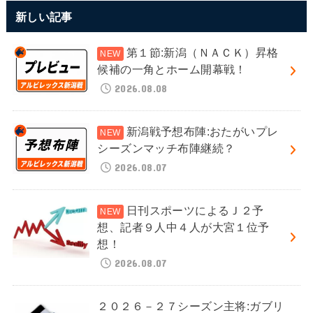
新しい記事
第１節:新潟（ＮＡＣＫ）昇格
候補の一角とホーム開幕戦！
2026.08.08
新潟戦予想布陣:おたがいプレ
シーズンマッチ布陣継続？
2026.08.07
日刊スポーツによるＪ２予
想、記者９人中４人が大宮１位予
想！
2026.08.07
２０２６－２７シーズン主将:ガブリ