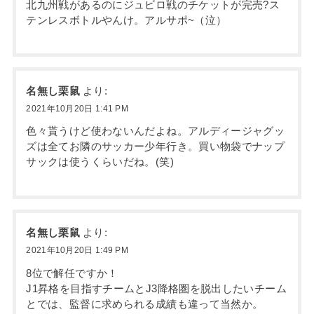
北九州戦があるのにジュビロ戦のチケットが完売?ス
テンレスボトルやんけ。アルサポ~（泣）
名無し栗鼠
より:
2021年10月20日 1:41 PM
色々貰うけど使わないんだよね。アルディージャグッ
ズは全てお隣のサッカー少年行き。買い物袋でナップ
サックは使うくらいだね。(笑)
名無し栗鼠
より:
2021年10月20日 1:49 PM
8位で解任ですか！
J1昇格を目指すチームとJ3降格圏を脱出したいチーム
とでは、監督に求められる成績も違って当然か。