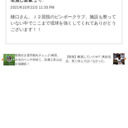
名無し栗鼠
より:
2021年10月21日 11:33 PM
樋口さん、Ｊ２屈指のビンボークラブ、施設も整って
いない中でここまで琉球を強くしてくれてありがとう
ございます！！
期限付き選手動向チェック:嶋田、
【朗報】離脱していたＭＦ:奥抜侃
吉永のベンチ外続く、近藤と富山は
志、長く休んではいなかった。
出場継続！