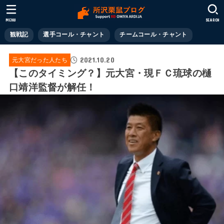
MENU
SEARCH
観戦記
選手コール・チャント
チームコール・チャント
2021.10.20
元大宮だった人たち
【このタイミング？】元大宮・現ＦＣ琉球の樋
口靖洋監督が解任！