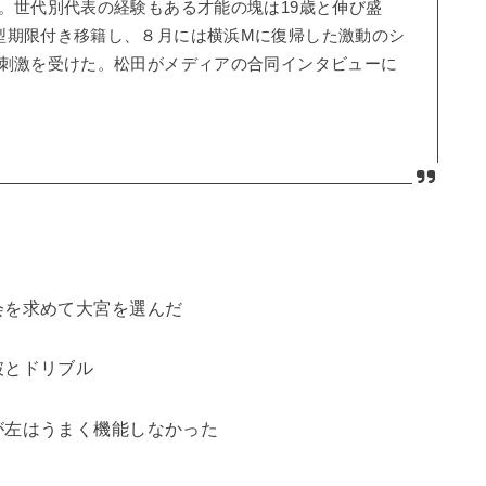
。世代別代表の経験もある才能の塊は19歳と伸び盛
型期限付き移籍し、８月には横浜Mに復帰した激動のシ
て刺激を受けた。松田がメディアの合同インタビューに
会を求めて大宮を選んだ
破とドリブル
が左はうまく機能しなかった