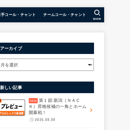
選手コール・チャント
チームコール・チャント
SEARCH
アーカイブ
新しい記事
第１節:新潟（ＮＡＣ
Ｋ）昇格候補の一角とホーム
開幕戦！
2026.08.08