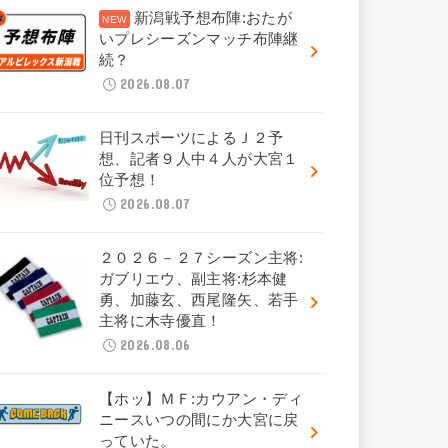
新潟戦予想布陣:おたが
いプレシーズンマッチ布陣継
続？
2026.08.07
日刊スポーツによるＪ２予
想、記者９人中４人が大宮１
位予想！
2026.08.07
２０２６－２７シーズン主将:
ガブリエウ、副主将:杉本健
勇、加藤玄、西尾隆矢、若手
主将に木寺優直！
2026.08.06
【ホッ】ＭＦ:カウアン・ディ
ニースいつの間にか大宮に戻
っていた。