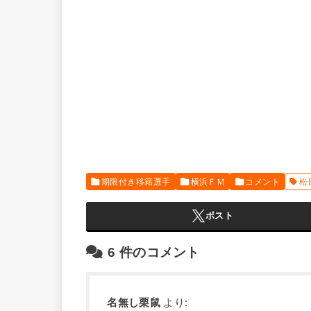
期限付き移籍選手
横浜ＦＭ
コメント
松
ポスト
6
件のコメント
名無し栗鼠
より: