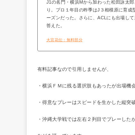
J1の名門・横浜Mから加わった松田詠太郎
り。プロ１年目の昨季はJ３相模原に育成
ーズンだった。さらに、ACLにも出場し
答えた。
大宮花伝：無料部分
有料記事なので引用しませんが、
・横浜ＦＭに残る選択肢もあったが出場機
・得意なプレーはスピードを生かした縦突
・沖縄大学戦では左右２列目でプレーした