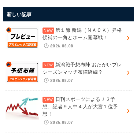
新しい記事
第１節:新潟（ＮＡＣＫ）昇格
候補の一角とホーム開幕戦！
2026.08.08
新潟戦予想布陣:おたがいプレ
シーズンマッチ布陣継続？
2026.08.07
日刊スポーツによるＪ２予
想、記者９人中４人が大宮１位予
想！
2026.08.07