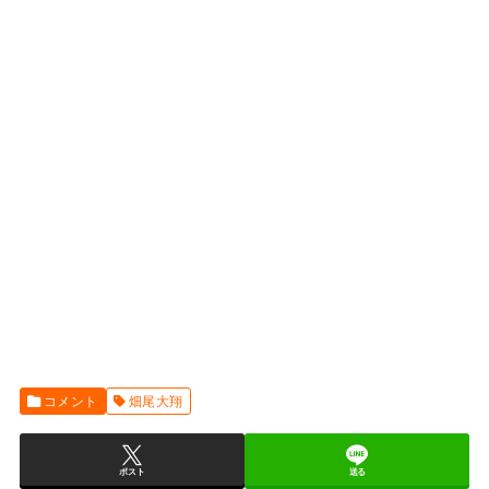
コメント
畑尾大翔
ポスト
送る