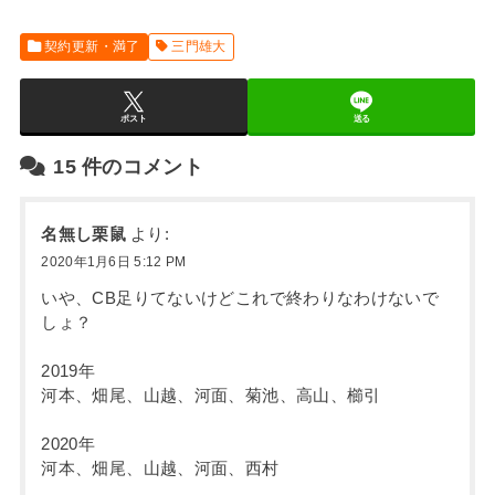
契約更新・満了
三門雄大
ポスト
送る
15
件のコメント
名無し栗鼠
より:
2020年1月6日 5:12 PM
いや、CB足りてないけどこれで終わりなわけないで
しょ？
2019年
河本、畑尾、山越、河面、菊池、高山、櫛引
2020年
河本、畑尾、山越、河面、西村