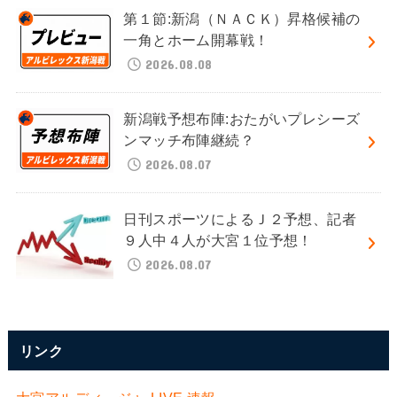
第１節:新潟（ＮＡＣＫ）昇格候補の
一角とホーム開幕戦！
2026.08.08
新潟戦予想布陣:おたがいプレシーズ
ンマッチ布陣継続？
2026.08.07
日刊スポーツによるＪ２予想、記者
９人中４人が大宮１位予想！
2026.08.07
リンク