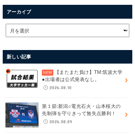
アーカイブ
新しい記事
【またまた負け】TM:筑波大学
●出場者は公式発表なし。
2026.08.10
第１節:新潟○電光石火・山本桜大の
先制弾を守りきって無失点勝利！
2026.08.09