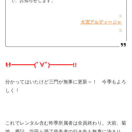
で、お知らせします。
–
大宮アルディージャ
–
ｷﾀ━━━━
(
ﾟ∀ﾟ
)
━━━━
!!
分かってはいたけど三門が無事に更新～！ 今季もよろ
しく！
これでレンタル含む昨季所属者は全員終わり。大前、菊
地、慶記、塩田ら満了発表者の行き先も無事に決まり、