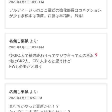
2020年1月6日 10:13 PM
アルディージャのここ最近の強化部長はコネクション
が少すぎ松本は前商。西脇は早稲田。残念!
名無し栗鼠
より:
2020年1月6日 10:44 PM
後GK1人で補強終わりってマジで言ってんの所沢
俺はGK2人、CB1人来ると思うけど
FWも必要だと思う
名無し栗鼠
より:
2020年1月7日 6:50 PM
真打ちがやっと更新かい！？
なんでここまで引っ張るんだよ！？