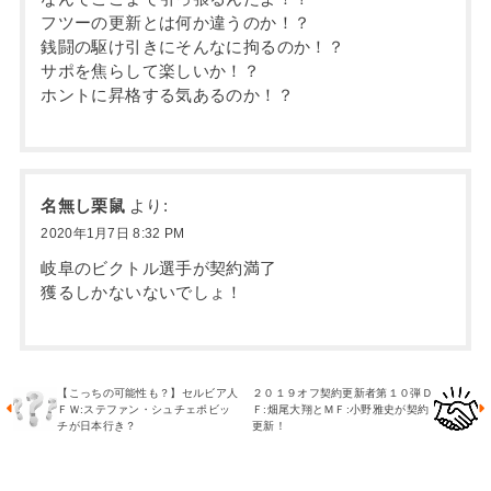
フツーの更新とは何か違うのか！？
銭闘の駆け引きにそんなに拘るのか！？
サポを焦らして楽しいか！？
ホントに昇格する気あるのか！？
名無し栗鼠
より:
2020年1月7日 8:32 PM
岐阜のビクトル選手が契約満了
獲るしかないないでしょ！
【こっちの可能性も？】セルビア人
２０１９オフ契約更新者第１０弾Ｄ
ＦＷ:ステファン・シュチェポビッ
Ｆ:畑尾大翔とＭＦ:小野雅史が契約
チが日本行き？
更新！