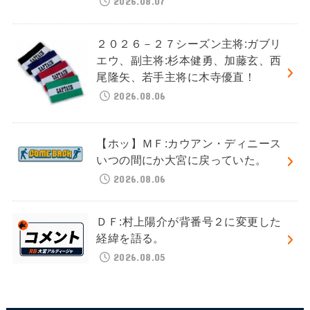
2026.08.07
２０２６－２７シーズン主将:ガブリ
エウ、副主将:杉本健勇、加藤玄、西
尾隆矢、若手主将に木寺優直！
2026.08.06
【ホッ】ＭＦ:カウアン・ディニース
いつの間にか大宮に戻っていた。
2026.08.06
ＤＦ:村上陽介が背番号２に変更した
経緯を語る。
2026.08.05