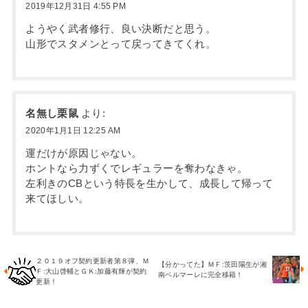
2019年12月31日 4:55 PM
ようやく武者修行、良い決断だと思う。
山形でスタメンとって戻ってきてくれ。
名無し栗鼠
より:
2020年1月1日 12:25 AM
運だけが原因じゃない。
ホントなら力ずくでレギュラーを奪わなきゃ。
左利きのCBという特長を生かして、成長して帰って
来てほしい。
２０１９オフ契約更新者第８弾、Ｍ
【分かってた】ＭＦ:茨田陽生が湘
Ｆ:大山啓輔とＧＫ:加藤有輝が契約
南ベルマーレに完全移籍！
更新！