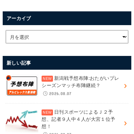
アーカイブ
新しい記事
新潟戦予想布陣:おたがいプレ
シーズンマッチ布陣継続？
2026.08.07
日刊スポーツによるＪ２予
想、記者９人中４人が大宮１位予
想！