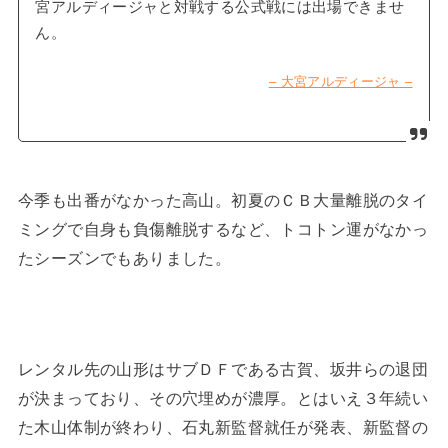
宮アルディージャと対戦する公式戦には出場できませ
ん。
– 大宮アルディージャ –
今季も出番がなかった高山。初夏のＣＢ大量離脱のタイ
ミングで自身も負傷離脱するなど、トコトン運がなかっ
たシーズンでもありました。
レンタル先の山形はサブＤＦである古賀、坂井らの退団
が決まっており、その穴埋めが濃厚。とはいえ３年続い
た木山体制が終わり、石丸新監督就任が発表、新監督の