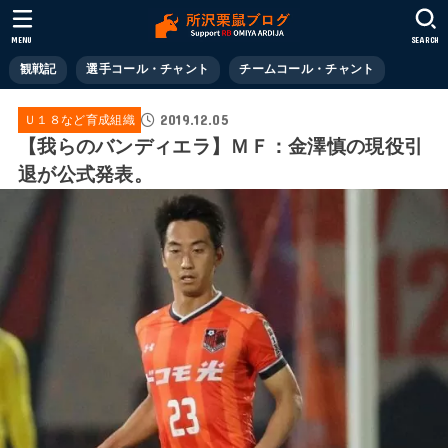
MENU
SEARCH
観戦記
選手コール・チャント
チームコール・チャント
2019.12.05
Ｕ１８など育成組織
【我らのバンディエラ】ＭＦ：金澤慎の現役引
退が公式発表。