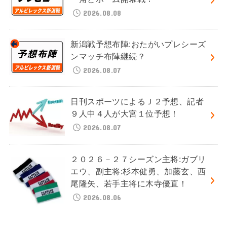
2026.08.08
新潟戦予想布陣:おたがいプレシーズ
ンマッチ布陣継続？
2026.08.07
日刊スポーツによるＪ２予想、記者
９人中４人が大宮１位予想！
2026.08.07
２０２６－２７シーズン主将:ガブリ
エウ、副主将:杉本健勇、加藤玄、西
尾隆矢、若手主将に木寺優直！
2026.08.06