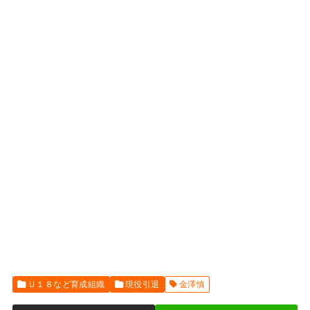
Ｕ１８など育成組織
現役引退
金澤慎