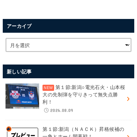
アーカイブ
新しい記事
第１節:新潟○電光石火・山本桜
大の先制弾を守りきって無失点勝
利！
2026.08.09
第１節:新潟（ＮＡＣＫ）昇格候補の
一角とホーム開幕戦！