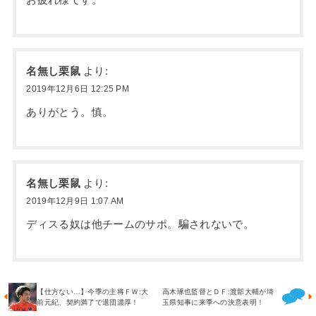
お疲れ様です。
名無し栗鼠
より:
2019年12月6日 12:25 PM
ありがとう。慎。
名無し栗鼠
より:
2019年12月9日 1:07 AM
ディスる奴は他チームのサポ。騙されないで。
【仕方ない…】今季の主将ＦＷ:大
高木琢也監督とＤＦ:渡部大輔が埼
前元紀、契約満了で退団濃厚！
玉県知事に来季への決意表明！