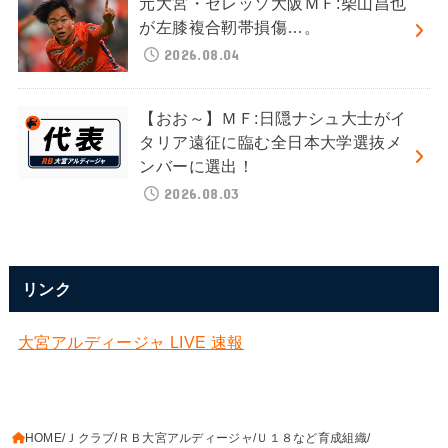
元大宮・セレッソ大阪ＭＦ:柴山昌也
が左膝複合靭帯損傷…。
2026.08.04
【おお～】ＭＦ:日隠ナシュ大士がイ
タリア遠征に臨む全日本大学選抜メ
ンバーに選出！
2026.08.03
リンク
大宮アルディージャ LIVE 速報
HOME
Ｊクラブ
ＲＢ大宮アルディージャ
Ｕ１８など育成組織