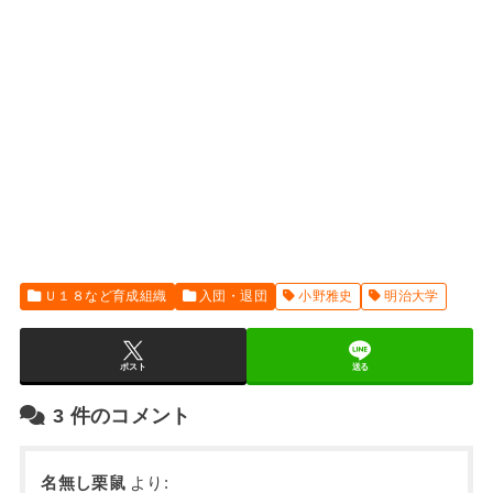
Ｕ１８など育成組織
入団・退団
小野雅史
明治大学
ポスト
送る
3
件のコメント
名無し栗鼠
より: