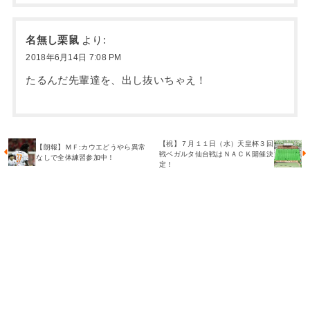
名無し栗鼠
より:
2018年6月14日 7:08 PM
たるんだ先輩達を、出し抜いちゃえ！
【祝】７月１１日（水）天皇杯３回
【朗報】ＭＦ:カウエどうやら異常
戦ベガルタ仙台戦はＮＡＣＫ開催決
なしで全体練習参加中！
定！