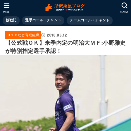
MENU
SEARCH
観戦記
選手コール・チャント
チームコール・チャント
2018.06.12
Ｕ１８など育成組織
【公式戦ＯＫ】来季内定の明治大ＭＦ:小野雅史
が特別指定選手承認！