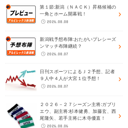
第１節:新潟（ＮＡＣＫ）昇格候補の
一角とホーム開幕戦！
2026.08.08
新潟戦予想布陣:おたがいプレシーズ
ンマッチ布陣継続？
2026.08.07
日刊スポーツによるＪ２予想、記者
９人中４人が大宮１位予想！
2026.08.07
２０２６－２７シーズン主将:ガブリ
エウ、副主将:杉本健勇、加藤玄、西
尾隆矢、若手主将に木寺優直！
2026.08.06