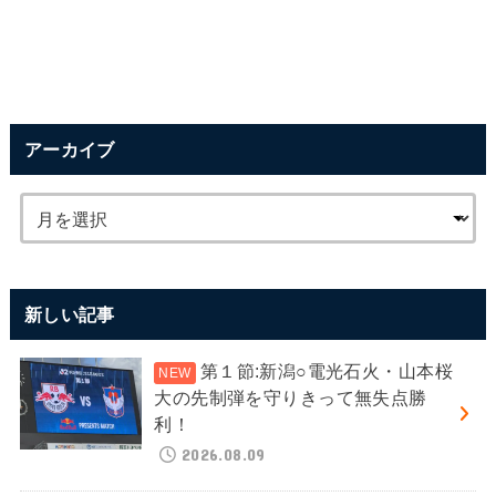
アーカイブ
新しい記事
第１節:新潟○電光石火・山本桜
大の先制弾を守りきって無失点勝
利！
2026.08.09