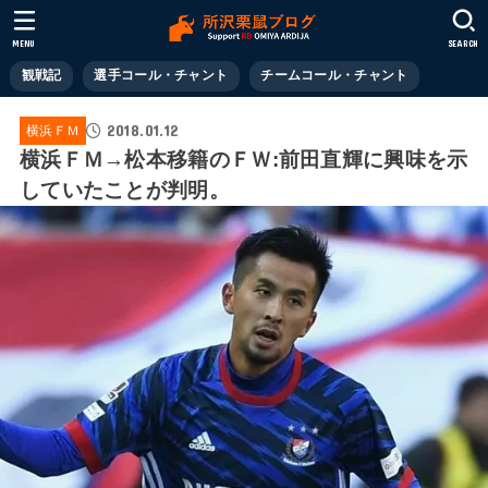
MENU
SEARCH
観戦記
選手コール・チャント
チームコール・チャント
2018.01.12
横浜ＦＭ
横浜ＦＭ→松本移籍のＦＷ:前田直輝に興味を示
していたことが判明。