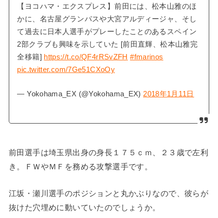
【ヨコハマ・エクスプレス】前田には、松本山雅のほ
かに、名古屋グランパスや大宮アルディージャ、そし
て過去に日本人選手がプレーしたことのあるスペイン
2部クラブも興味を示していた [前田直輝、松本山雅完
全移籍]
https://t.co/QF4rRSvZFH
#fmarinos
pic.twitter.com/7Ge51CXoOy
— Yokohama_EX (@Yokohama_EX)
2018年1月11日
前田選手は埼玉県出身の身長１７５ｃｍ、２３歳で左利
き。ＦＷやＭＦを務める攻撃選手です。
江坂・瀬川選手のポジションと丸かぶりなので、彼らが
抜けた穴埋めに動いていたのでしょうか。