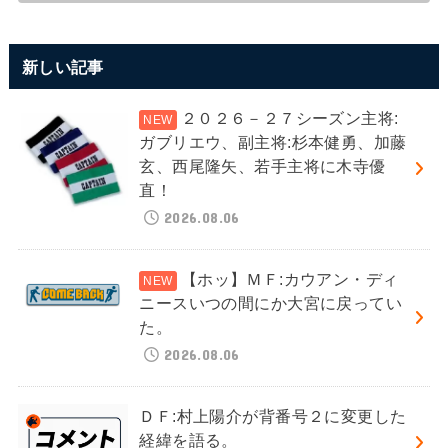
新しい記事
２０２６－２７シーズン主将:
ガブリエウ、副主将:杉本健勇、加藤
玄、西尾隆矢、若手主将に木寺優
直！
2026.08.06
【ホッ】ＭＦ:カウアン・ディ
ニースいつの間にか大宮に戻ってい
た。
2026.08.06
ＤＦ:村上陽介が背番号２に変更した
経緯を語る。