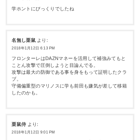
学ホントにびっくりでしたね
名無し栗鼠
より:
2018年1月12日 6:13 PM
フロンターレはDAZNマネーを活用して補強みてもと
ことん攻撃で圧倒しようと目論んでる。
攻撃は最大の防御である事を身をもって証明したクラ
ブ。
守備偏重型のマリノスに学も前田も嫌気が差して移籍
したのかも。
栗鼠侍
より:
2018年1月12日 9:01 PM