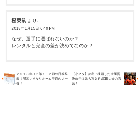
橙栗鼠
より:
2018年1月15日 6:40 PM
なぜ、選手に選ばれないのか？
レンタルと完全の差が決めてなのか？
２０１８年Ｊ２第１・２節の日程発
【小ネタ】徳島に移籍した大屋翼、
表！開幕いきなりホーム甲府の大一
決め手は元大宮ＤＦ:冨田大介の言
番！
葉！