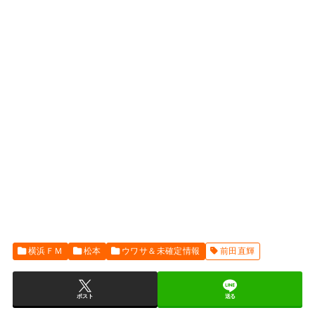
横浜ＦＭ
松本
ウワサ＆未確定情報
前田直輝
ポスト
送る