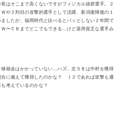
身長はそこまで高くないですがフィジカル抜群選手。２
ＦＷや２列目の攻撃的選手として活躍、新潟復帰後の１
いましたが、福岡時代と比べるとパッとしない２年間で
ＦＷ〜ＣＢまでどこでもできる…けど器用貧乏な選手み
く移籍金はかかっていない…ハズ。左ＳＢは中村を獲得
場合に備えて獲得したのかな？ Ｊ２であれば攻撃も通
目も考えているのかな？