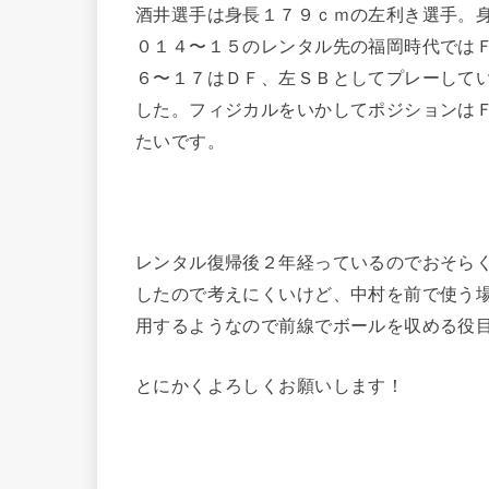
酒井選手は身長１７９ｃｍの左利き選手。
０１４〜１５のレンタル先の福岡時代では
６〜１７はＤＦ、左ＳＢとしてプレーして
した。フィジカルをいかしてポジションは
たいです。
レンタル復帰後２年経っているのでおそら
したので考えにくいけど、中村を前で使う
用するようなので前線でボールを収める役
とにかくよろしくお願いします！