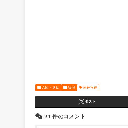
入団・退団
新潟
酒井宣福
ポスト
21
件のコメント