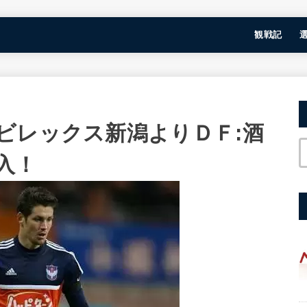
観戦記
ビレックス新潟よりＤＦ:酒
入！