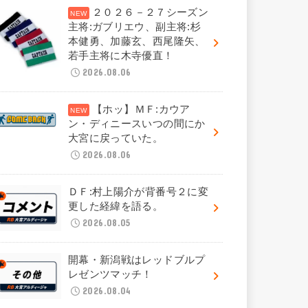
２０２６－２７シーズン
主将:ガブリエウ、副主将:杉
本健勇、加藤玄、西尾隆矢、
若手主将に木寺優直！
2026.08.06
【ホッ】ＭＦ:カウア
ン・ディニースいつの間にか
大宮に戻っていた。
2026.08.06
ＤＦ:村上陽介が背番号２に変
更した経緯を語る。
2026.08.05
開幕・新潟戦はレッドブルプ
レゼンツマッチ！
2026.08.04