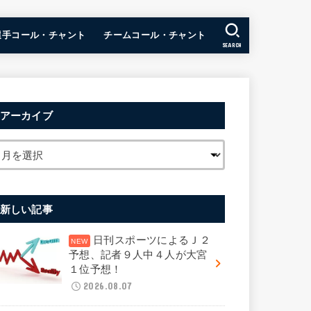
選手コール・チャント
チームコール・チャント
SEARCH
アーカイブ
新しい記事
日刊スポーツによるＪ２
予想、記者９人中４人が大宮
１位予想！
2026.08.07