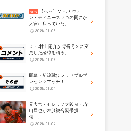
【ホッ】ＭＦ:カウア
ン・ディニースいつの間にか
大宮に戻っていた。
2026.08.06
ＤＦ:村上陽介が背番号２に変
更した経緯を語る。
2026.08.05
開幕・新潟戦はレッドブルプ
レゼンツマッチ！
2026.08.04
元大宮・セレッソ大阪ＭＦ:柴
山昌也が左膝複合靭帯損
傷…。
2026.08.04