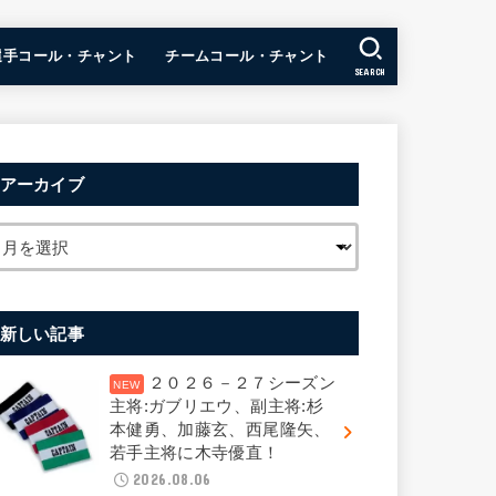
選手コール・チャント
チームコール・チャント
SEARCH
アーカイブ
新しい記事
２０２６－２７シーズン
主将:ガブリエウ、副主将:杉
本健勇、加藤玄、西尾隆矢、
若手主将に木寺優直！
2026.08.06