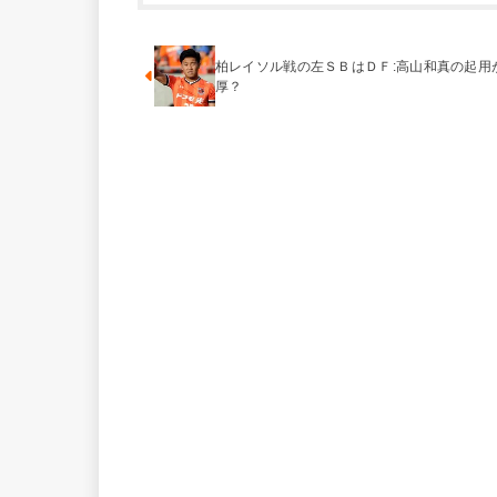
柏レイソル戦の左ＳＢはＤＦ:高山和真の起用
厚？