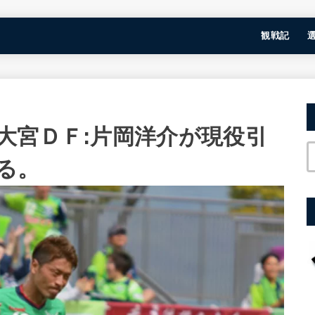
観戦記
大宮ＤＦ:片岡洋介が現役引
る。