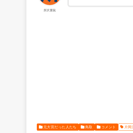
所沢栗鼠
元大宮だった人たち
鳥取
コメント
片岡