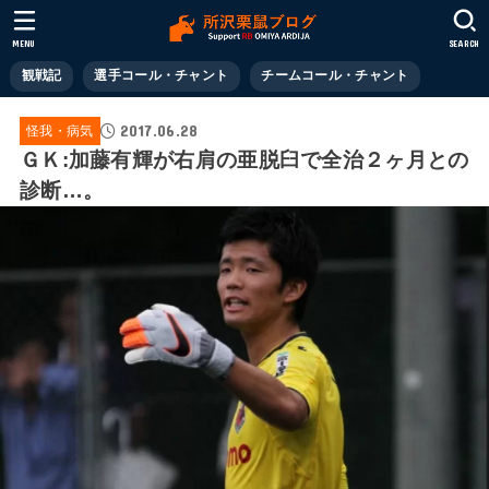
MENU
SEARCH
観戦記
選手コール・チャント
チームコール・チャント
2017.06.28
怪我・病気
ＧＫ:加藤有輝が右肩の亜脱臼で全治２ヶ月との
診断…。