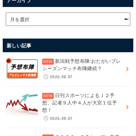
アーカイブ
新しい記事
新潟戦予想布陣:おたがいプレ
シーズンマッチ布陣継続？
2026.08.07
日刊スポーツによるＪ２予
想、記者９人中４人が大宮１位予
想！
2026.08.07