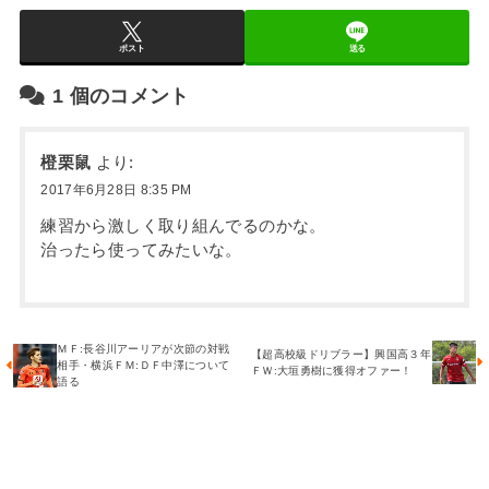
ポスト
送る
1
個のコメント
橙栗鼠
より:
2017年6月28日 8:35 PM
練習から激しく取り組んでるのかな。
治ったら使ってみたいな。
ＭＦ:長谷川アーリアが次節の対戦
【超高校級ドリブラー】興国高３年
相手・横浜ＦＭ:ＤＦ中澤について
ＦＷ:大垣勇樹に獲得オファー！
語る