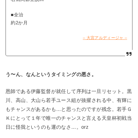
■全治
約2か月
– 大宮アルディージャ –
う〜ん、なんというタイミングの悪さ。
恩師である伊藤監督が就任して序列は一旦リセット。黒
川、高山、大山ら若手ユース組が抜擢される中、有輝に
もチャンスがあるかも…と思ったのですが残念。若手Ｇ
Ｋにとって１年で唯一のチャンスと言える天皇杯初戦当
日に怪我というのも運のなさ…。orz