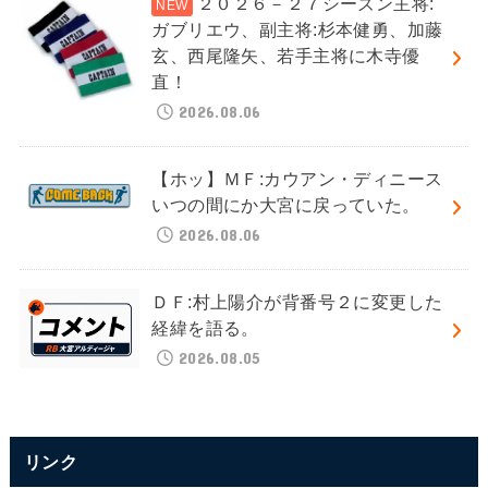
２０２６－２７シーズン主将:
ガブリエウ、副主将:杉本健勇、加藤
玄、西尾隆矢、若手主将に木寺優
直！
2026.08.06
【ホッ】ＭＦ:カウアン・ディニース
いつの間にか大宮に戻っていた。
2026.08.06
ＤＦ:村上陽介が背番号２に変更した
経緯を語る。
2026.08.05
リンク