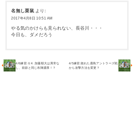
名無し栗鼠
より:
2017年4月8日 10:51 AM
やる気のかけらも見られない、長谷川・・・
今日も、ダメだろう
4/6練習:ＧＫ:加藤順大は異常な
4/5練習:敗れた鹿島アントラーズ戦
し、前節と同じ布陣濃厚！？
から攻撃方法を変更？