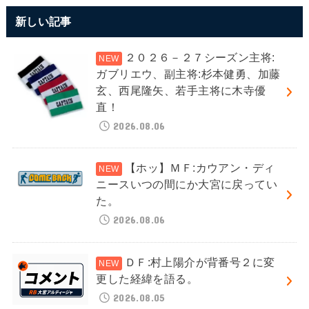
新しい記事
２０２６－２７シーズン主将:
ガブリエウ、副主将:杉本健勇、加藤
玄、西尾隆矢、若手主将に木寺優
直！
2026.08.06
【ホッ】ＭＦ:カウアン・ディ
ニースいつの間にか大宮に戻ってい
た。
2026.08.06
ＤＦ:村上陽介が背番号２に変
更した経緯を語る。
2026.08.05