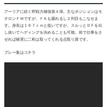
アーリアに続く即戦力補強第４弾。主なポジションはモ
チロンＦＷですが、ＦＫも蹴れるし２列目もこなせま
す。身長は１６７ｃｍと低いですが、スルッとＤＦを出
し抜いてヘディングを決めることも可能。前で仕事をさ
せれば確実に二桁は取ってくれる点取り屋です。
プレー集はコチラ