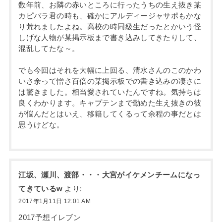
数年前、お隣の赤いところに行ったうちの生え抜き某
カピバラ君の時も、確かにアルディージャサポもかな
り荒れましたよね。高校の時同級生だったとかいう怪
しげな人物が某掲示板まで書き込みしてきたりして、
混乱してたな～。
でも今回はそれを大幅に上回る、清水さんのこのかわ
いさ余って憎さ百倍の某掲示板での書き込みの凄さに
は驚きました。相当愛されていたんですね。気持ちは
良くわかります。キャプテンまで勤めた生え抜きの彼
が悩んだとはいえ、移籍してくるって余程の事だとは
思うけどな。
江坂、瀬川、渡部・・・大宮がイケメンチームになっ
てきているw
より:
2017年1月11日 12:01 AM
2017予想イレブン