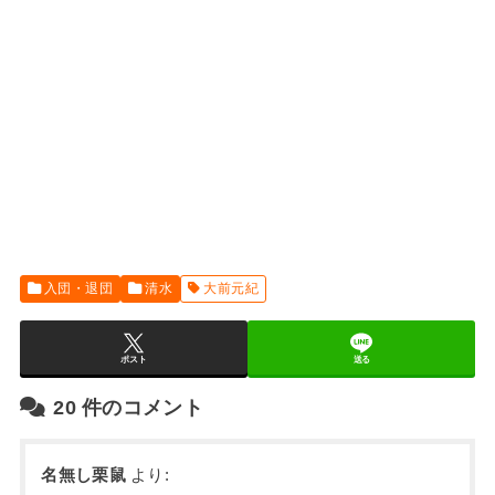
入団・退団
清水
大前元紀
ポスト
送る
20
件のコメント
名無し栗鼠
より: