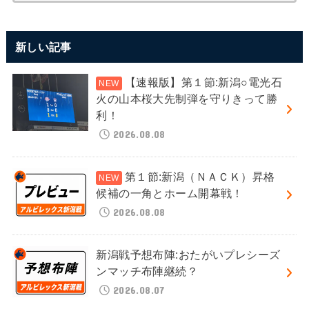
新しい記事
【速報版】第１節:新潟○電光石
火の山本桜大先制弾を守りきって勝
利！
2026.08.08
第１節:新潟（ＮＡＣＫ）昇格
候補の一角とホーム開幕戦！
2026.08.08
新潟戦予想布陣:おたがいプレシーズ
ンマッチ布陣継続？
2026.08.07