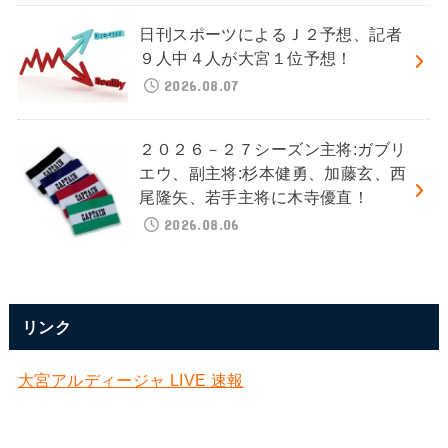
日刊スポーツによるＪ２予想、記者
９人中４人が大宮１位予想！
2026.08.07
２０２６－２７シーズン主将:ガブリ
エウ、副主将:杉本健勇、加藤玄、西
尾隆矢、若手主将に木寺優直！
2026.08.06
リンク
大宮アルディージャ LIVE 速報