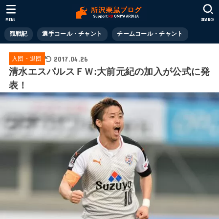
MENU
SEARCH
観戦記
選手コール・チャント
チームコール・チャント
2017.04.26
入団・退団
清水エスパルスＦＷ:大前元紀の加入が公式に発
表！