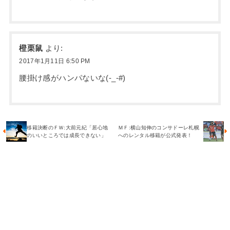
橙栗鼠
より:
2017年1月11日 6:50 PM
腰掛け感がハンパないな(-_-#)
移籍決断のＦＷ:大前元紀「居心地
ＭＦ:横山知伸のコンサドーレ札幌
のいいところでは成長できない」
へのレンタル移籍が公式発表！