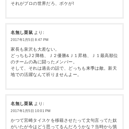
それがプロの世界だろ、ボケが!
名無し栗鼠
より:
2017年1月5日 8:47 PM
家長も泉沢も大差ない。
どっちもJ２降格、Ｊ２優勝&Ｊ１昇格、Ｊ１最高順位
のチームの為に闘ったメンバー。
そして、それは過去の話で、どっちも来季は敵。新天
地での活躍なんて祈りませんよー。
名無し栗鼠
より:
2017年1月5日 10:01 PM
かつて宮崎タイスケを移籍させたって文句言ってた奴
がいたが今はどう思ってるんだろうかな？当時から慎