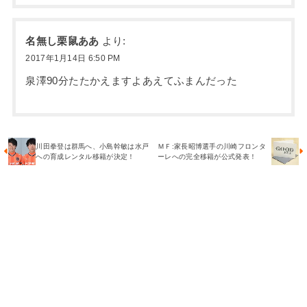
名無し栗鼠ああ
より:
2017年1月14日 6:50 PM
泉澤90分たたかえますよあえてふまんだった
川田拳登は群馬へ、小島幹敏は水戸
ＭＦ:家長昭博選手の川崎フロンタ
への育成レンタル移籍が決定！
ーレへの完全移籍が公式発表！