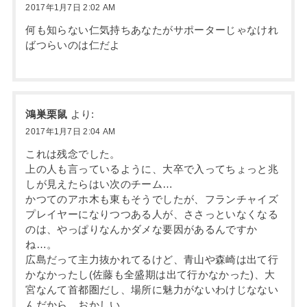
2017年1月7日 2:02 AM
何も知らない仁気持ちあなたがサポーターじゃなけれ
ばつらいのは仁だよ
鴻巣栗鼠
より:
2017年1月7日 2:04 AM
これは残念でした。
上の人も言っているように、大卒で入ってちょっと兆
しが見えたらはい次のチーム…
かつてのアホ木も東もそうでしたが、フランチャイズ
プレイヤーになりつつある人が、ささっといなくなる
のは、やっぱりなんかダメな要因があるんですか
ね…。
広島だって主力抜かれてるけど、青山や森崎は出て行
かなかったし(佐藤も全盛期は出て行かなかった)、大
宮なんて首都圏だし、場所に魅力がないわけじなない
んだから、おかしい。