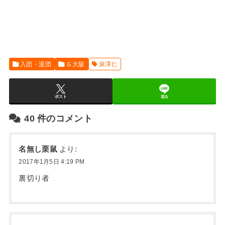
入団・退団
Ｇ大阪
泉澤仁
ポスト
送る
40
件のコメント
名無し栗鼠
より:
2017年1月5日 4:19 PM
裏切り者