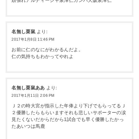
頑張れアルディージャ泉澤仁ガンバ大阪泉澤仁
名無し栗鼠
より:
2017年1月8日 11:46 PM
お前に仁のなにがわかるんだよ。
仁の気持ちもわかってやれよ
名無し栗鼠ああ
より:
2017年1月11日 2:06 PM
Ｊ２の時大宮が指示した年俸より下げでもらってるＪ
２優勝したらもらいますそれも悲しいサポーターの涙
見たくないだからだから1試合でも早く優勝したかっ
たあいつは馬鹿