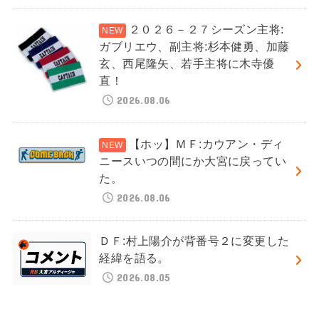
２０２６－２７シーズン主将:
ガブリエウ、副主将:杉本健勇、加藤
玄、西尾隆矢、若手主将に木寺優
直！
2026.08.06
【ホッ】ＭＦ:カウアン・ディ
ニースいつの間にか大宮に戻ってい
た。
2026.08.06
ＤＦ:村上陽介が背番号２に変更した
経緯を語る。
2026.08.05