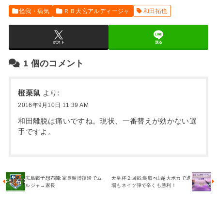
怪我・病気
ＲＢ大宮アルディージャ
和田拓也
ポスト
送る
1
個のコメント
橙栗鼠
より:
2016年9月10日 11:39 AM
和田離脱は痛いですね。現状、一番替えが効かない選
手ですよ。
広島戦予想布陣:家長昭博復帰でム
天皇杯２回戦:鳥取○山越大ポカで退
ルジャ→家長
場もネイツ弾で辛くも勝利！