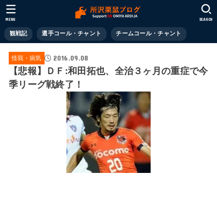
MENU
SEARCH
観戦記
選手コール・チャント
チームコール・チャント
2016.09.08
怪我・病気
【悲報】ＤＦ:和田拓也、全治３ヶ月の重症で今
季リーグ戦終了！