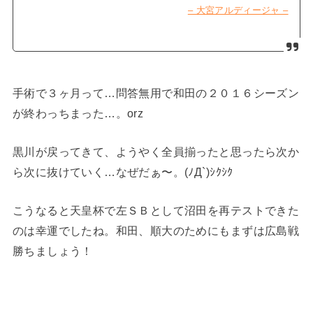
– 大宮アルディージャ –
手術で３ヶ月って…問答無用で和田の２０１６シーズン
が終わっちまった…。orz
黒川が戻ってきて、ようやく全員揃ったと思ったら次か
ら次に抜けていく…なぜだぁ〜。(ﾉД`)ｼｸｼｸ
こうなると天皇杯で左ＳＢとして沼田を再テストできた
のは幸運でしたね。和田、順大のためにもまずは広島戦
勝ちましょう！