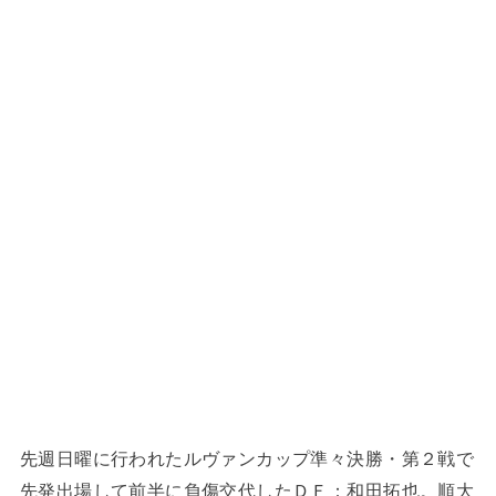
先週日曜に行われたルヴァンカップ準々決勝・第２戦で
先発出場して前半に負傷交代したＤＦ：和田拓也。順大