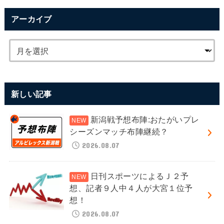
アーカイブ
新しい記事
新潟戦予想布陣:おたがいプレ
シーズンマッチ布陣継続？
2026.08.07
日刊スポーツによるＪ２予
想、記者９人中４人が大宮１位予
想！
2026.08.07