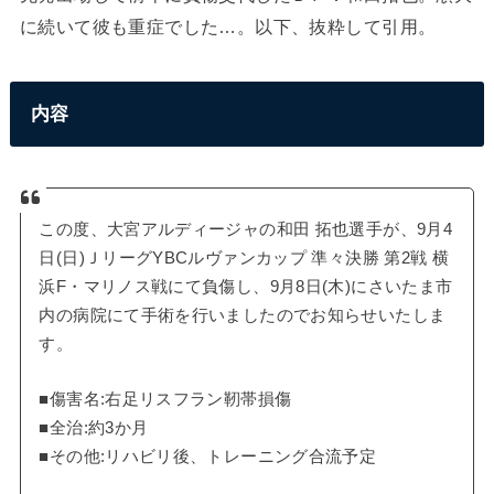
に続いて彼も重症でした…。以下、抜粋して引用。
内容
この度、大宮アルディージャの和田 拓也選手が、9月4
日(日)ＪリーグYBCルヴァンカップ 準々決勝 第2戦 横
浜F・マリノス戦にて負傷し、9月8日(木)にさいたま市
内の病院にて手術を行いましたのでお知らせいたしま
す。
■傷害名:右足リスフラン靭帯損傷
■全治:約3か月
■その他:リハビリ後、トレーニング合流予定