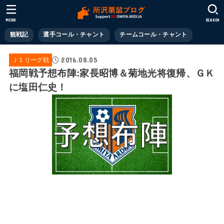
MENU
SEARCH
観戦記
選手コール・チャント
チームコール・チャント
2016.08.05
Ｊ１リーグ戦
福岡戦予想布陣:家長昭博＆菊地光将復帰、ＧＫ
に塩田仁史！