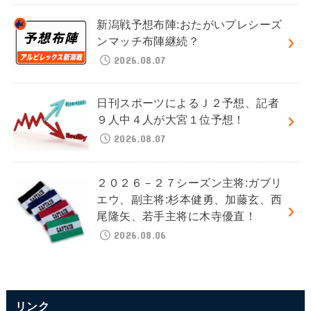
新潟戦予想布陣:おたがいプレシーズ
ンマッチ布陣継続？
2026.08.07
日刊スポーツによるＪ２予想、記者
９人中４人が大宮１位予想！
2026.08.07
２０２６－２７シーズン主将:ガブリ
エウ、副主将:杉本健勇、加藤玄、西
尾隆矢、若手主将に木寺優直！
2026.08.06
リンク