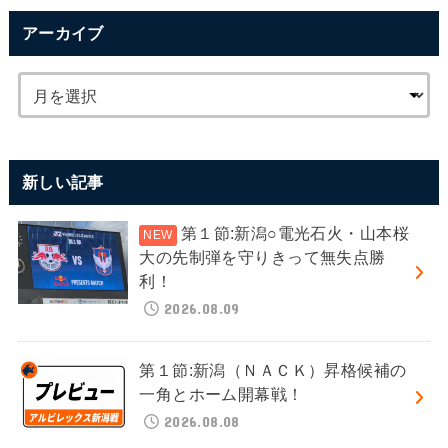
アーカイブ
新しい記事
第１節:新潟○電光石火・山本桜
大の先制弾を守りきって無失点勝
利！
2026.08.09
第１節:新潟（ＮＡＣＫ）昇格候補の
一角とホーム開幕戦！
2026.08.08