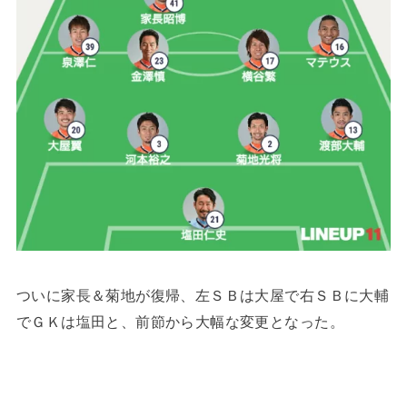
ついに家長＆菊地が復帰、左ＳＢは大屋で右ＳＢに大輔
でＧＫは塩田と、前節から大幅な変更となった。