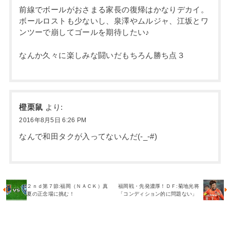
前線でボールがおさまる家長の復帰はかなりデカイ。
ボールロストも少ないし、泉澤やムルジャ、江坂とワ
ンツーで崩してゴールを期待したい♪
なんか久々に楽しみな闘いだもちろん勝ち点３
橙栗鼠
より:
2016年8月5日 6:26 PM
なんで和田タクが入ってないんだ(-_-#)
２ｎｄ第７節:福岡（ＮＡＣＫ）真
福岡戦・先発濃厚！ＤＦ:菊地光将
夏の正念場に挑む！
「コンディション的に問題ない」