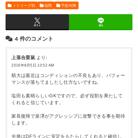
Ｊ１リーグ戦
福岡
予想布陣
ポスト
送る
4
件のコメント
上落合栗鼠
より:
2016年8月5日 10:52 AM
順大は最近はコンディションの不良もあり、パフォー
マンスが落ちてましたし仕方ないですね。
塩田も素晴らしいGKですので、必ず役割を果たして
くれると信じています。
家長復帰で泉澤がアグレッシブに攻撃できる事を期待
します。
光将はDFラインに安定をもたらしてくれると確信し