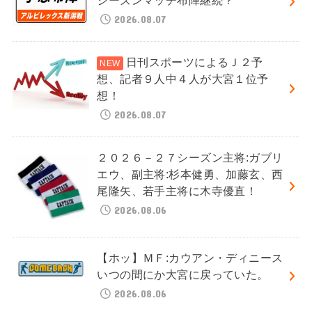
2026.08.07
日刊スポーツによるＪ２予
想、記者９人中４人が大宮１位予
想！
2026.08.07
２０２６－２７シーズン主将:ガブリ
エウ、副主将:杉本健勇、加藤玄、西
尾隆矢、若手主将に木寺優直！
2026.08.06
【ホッ】ＭＦ:カウアン・ディニース
いつの間にか大宮に戻っていた。
2026.08.06