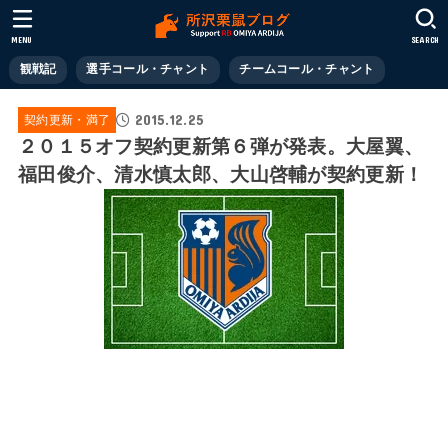
MENU
SEARCH
観戦記
選手コール・チャント
チームコール・チャント
2015.12.25
契約更新・満了
２０１５オフ契約更新第６弾が発表。大屋翼、
福田俊介、清水慎太郎、大山啓輔が契約更新！