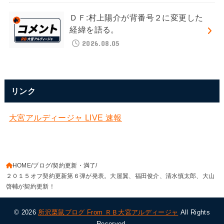
ＤＦ:村上陽介が背番号２に変更した
経緯を語る。
2026.08.05
リンク
大宮アルディージャ LIVE 速報
HOME
ブログ
契約更新・満了
２０１５オフ契約更新第６弾が発表。大屋翼、福田俊介、清水慎太郎、大山
啓輔が契約更新！
© 2026
所沢栗鼠ブログ From ＲＢ大宮アルディージャ
All Rights
Reserved.