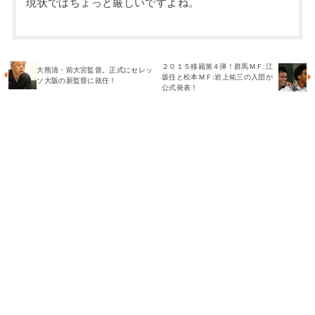
現状ではちょっと厳しいですよね。
２０１５移籍第４弾！群馬ＭＦ:江
大熊清・前大宮監督。正式にセレッ
坂任と松本ＭＦ:岩上祐三の入団が
ソ大阪の新監督に就任！
公式発表！