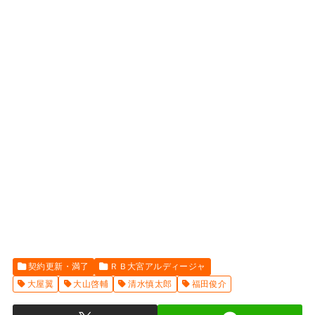
契約更新・満了
ＲＢ大宮アルディージャ
大屋翼
大山啓輔
清水慎太郎
福田俊介