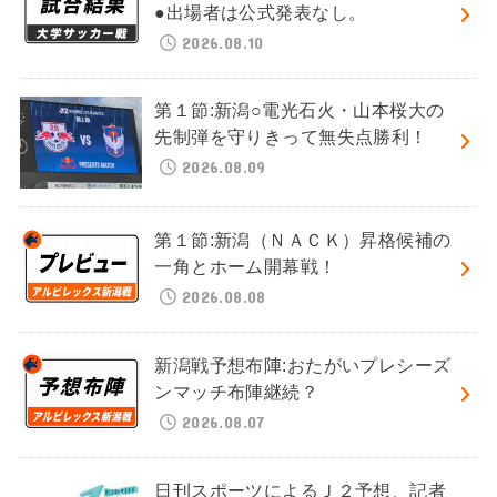
●出場者は公式発表なし。
2026.08.10
第１節:新潟○電光石火・山本桜大の
先制弾を守りきって無失点勝利！
2026.08.09
第１節:新潟（ＮＡＣＫ）昇格候補の
一角とホーム開幕戦！
2026.08.08
新潟戦予想布陣:おたがいプレシーズ
ンマッチ布陣継続？
2026.08.07
日刊スポーツによるＪ２予想、記者