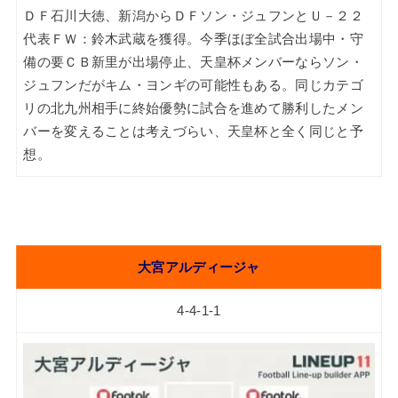
ＤＦ石川大徳、新潟からＤＦソン・ジュフンとＵ－２２
代表ＦＷ：鈴木武蔵を獲得。今季ほぼ全試合出場中・守
備の要ＣＢ新里が出場停止、天皇杯メンバーならソン・
ジュフンだがキム・ヨンギの可能性もある。同じカテゴ
リの北九州相手に終始優勢に試合を進めて勝利したメン
バーを変えることは考えづらい、天皇杯と全く同じと予
想。
大宮アルディージャ
4-4-1-1