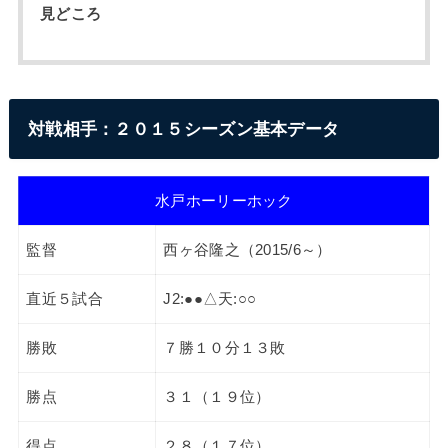
見どころ
対戦相手：２０１５シーズン基本データ
水戸ホーリーホック
監督
西ヶ谷隆之（2015/6～）
直近５試合
J2:●●△天:○○
勝敗
７勝１０分１３敗
勝点
３１（１９位）
得点
２８（１７位）