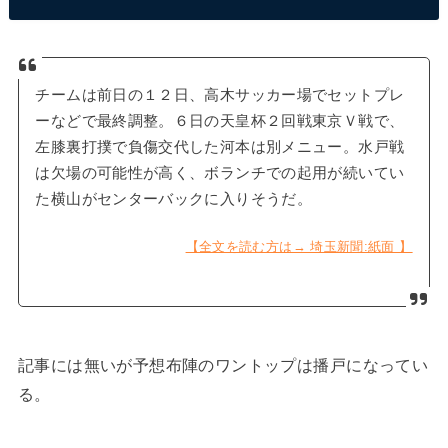
チームは前日の１２日、高木サッカー場でセットプレ
ーなどで最終調整。６日の天皇杯２回戦東京Ｖ戦で、
左膝裏打撲で負傷交代した河本は別メニュー。水戸戦
は欠場の可能性が高く、ボランチでの起用が続いてい
た横山がセンターバックに入りそうだ。
【全文を読む方は→ 埼玉新聞:紙面 】
記事には無いが予想布陣のワントップは播戸になってい
る。