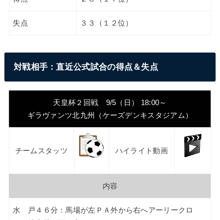
失点
３３（１２位）
対戦相手：直近公式試合の得点＆失点
天皇杯２回戦 9/5（日） 18:00～
ギラヴァンツ北九州（ケーズデンキスタジアム）
チームスタッツ
ハイライト動画
内容
水 戸４６分：馬場が左ＰＡ外から右へアーリークロ