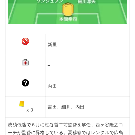
新里
–
内田
吉田、細川、内田
x 3
成績低迷で６月に柱谷哲二前監督を解任、西ヶ谷隆之コ
ーチが監督に昇格している。夏移籍ではレンタルで広島