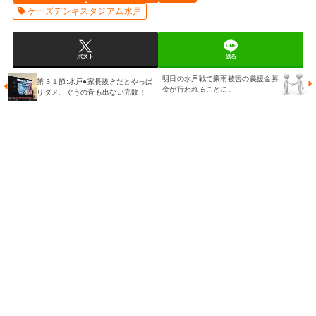
ケーズデンキスタジアム水戸
ポスト
送る
明日の水戸戦で豪雨被害の義援金募
第３１節:水戸●家長抜きだとやっぱ
金が行われることに。
りダメ、ぐうの音も出ない完敗！