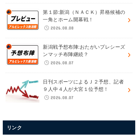
第１節:新潟（ＮＡＣＫ）昇格候補の
一角とホーム開幕戦！
2026.08.08
新潟戦予想布陣:おたがいプレシーズ
ンマッチ布陣継続？
2026.08.07
日刊スポーツによるＪ２予想、記者
９人中４人が大宮１位予想！
2026.08.07
リンク