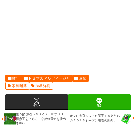
雑記
ＲＢ大宮アルディージャ
京都
家長昭博
渋谷洋樹
ポスト
送る
第３節:京都（ＮＡＣＫ）昨季Ｊ２
オフに大宮を去った選手１５名たち
得点王を止めろ！今後の運命を決め
の２０１５シーズン現在の動向。
る戦い。