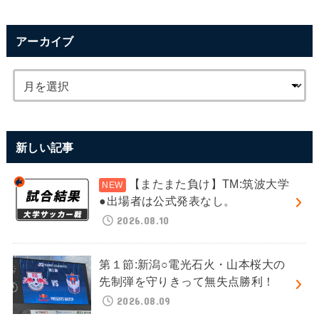
アーカイブ
新しい記事
【またまた負け】TM:筑波大学
●出場者は公式発表なし。
2026.08.10
第１節:新潟○電光石火・山本桜大の
先制弾を守りきって無失点勝利！
2026.08.09