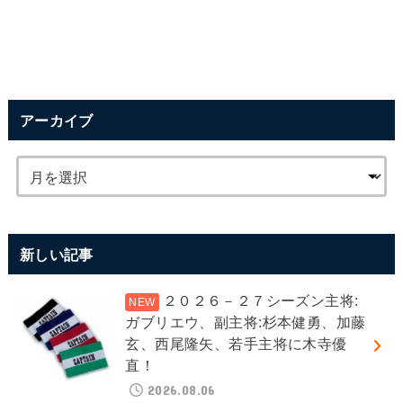
アーカイブ
新しい記事
２０２６－２７シーズン主将:
ガブリエウ、副主将:杉本健勇、加藤
玄、西尾隆矢、若手主将に木寺優
直！
2026.08.06