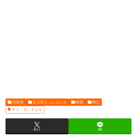
代表戦
元大宮だった人たち
韓国
雑記
チョ・ヨンチョル
ポスト
送る