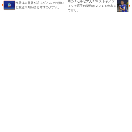
噂の？セルビア人ＦＷ:ストヤノヴ
渋谷洋樹監督が語るグアムでの狙い
ィッチ選手の契約は２０１５年末ま
と渡邉大剛が語る昨季のグアム。
で有り。