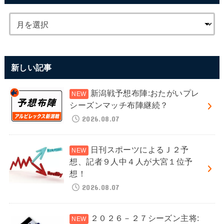
新しい記事
新潟戦予想布陣:おたがいプレ
シーズンマッチ布陣継続？
2026.08.07
日刊スポーツによるＪ２予
想、記者９人中４人が大宮１位予
想！
2026.08.07
２０２６－２７シーズン主将: