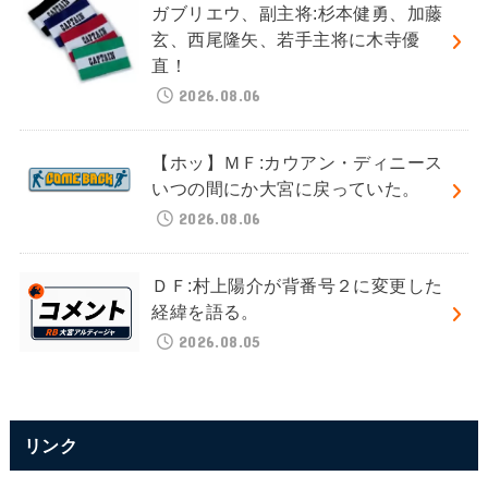
ガブリエウ、副主将:杉本健勇、加藤
玄、西尾隆矢、若手主将に木寺優
直！
2026.08.06
【ホッ】ＭＦ:カウアン・ディニース
いつの間にか大宮に戻っていた。
2026.08.06
ＤＦ:村上陽介が背番号２に変更した
経緯を語る。
2026.08.05
リンク