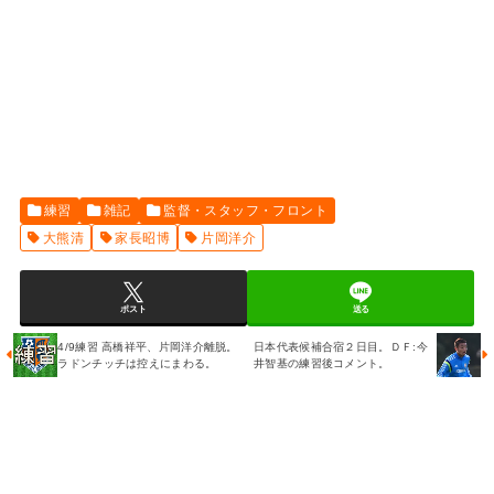
練習
雑記
監督・スタッフ・フロント
大熊清
家長昭博
片岡洋介
ポスト
送る
4/9練習 高橋祥平、片岡洋介離脱。
日本代表候補合宿２日目。ＤＦ:今
ラドンチッチは控えにまわる。
井智基の練習後コメント。