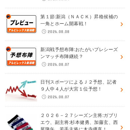
第１節:新潟（ＮＡＣＫ）昇格候補の
一角とホーム開幕戦！
2026.08.08
新潟戦予想布陣:おたがいプレシーズ
ンマッチ布陣継続？
2026.08.07
日刊スポーツによるＪ２予想、記者
９人中４人が大宮１位予想！
2026.08.07
２０２６－２７シーズン主将:ガブリ
エウ、副主将:杉本健勇、加藤玄、西
尾隆矢、若手主将に木寺優直！