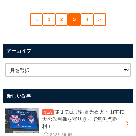
＜
1
2
3
4
＞
アーカイブ
新しい記事
第１節:新潟○電光石火・山本桜
大の先制弾を守りきって無失点勝
利！
2026.08.09