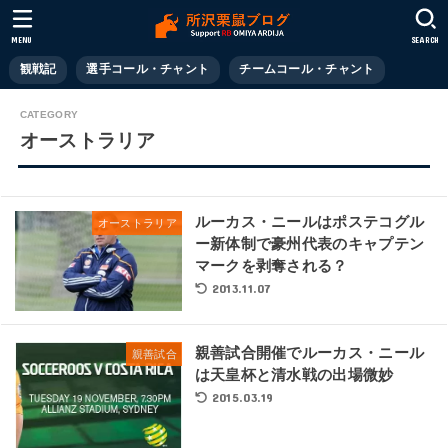
MENU
SEARCH
観戦記
選手コール・チャント
チームコール・チャント
オーストラリア
ルーカス・ニールはポステコグル
オーストラリア
ー新体制で豪州代表のキャプテン
マークを剥奪される？
2013.11.07
親善試合開催でルーカス・ニール
親善試合
は天皇杯と清水戦の出場微妙
2015.03.19