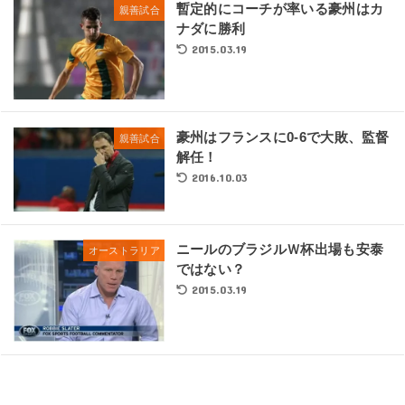
暫定的にコーチが率いる豪州はカ
親善試合
ナダに勝利
2015.03.19
豪州はフランスに0-6で大敗、監督
親善試合
解任！
2016.10.03
ニールのブラジルＷ杯出場も安泰
オーストラリア
ではない？
2015.03.19