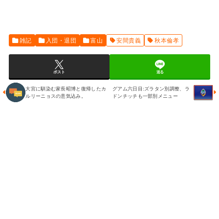
雑記
入団・退団
富山
安間貴義
秋本倫孝
ポスト
送る
大宮に馴染む家長昭博と復帰したカ
グアム六日目:ズラタン別調整、ラ
ルリーニョスの意気込み。
ドンチッチも一部別メニュー