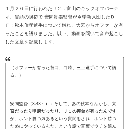
１月２６日に行われたＪ２：富山のキックオフパーテ
ィ。冒頭の挨拶で 安間貴義監督が今季新入団したＤ
Ｆ：秋本倫孝選手について触れ、大宮からオファーが有
ったことを語りました。以下、動画を聞いて音声起こし
した文章を記載します。
（オファーが有った苔口、白崎、三上選手について語
る。）
安間監督（3:48～）：そして、あの秋本なんかも、
大
宮だったり甲府だったり、Ｊ１の舞台が有ったんです
が、ホント勝つ気あるという質問をされ、ホント勝つ
ためにやっているんだ、という話で言葉でウチを選ん