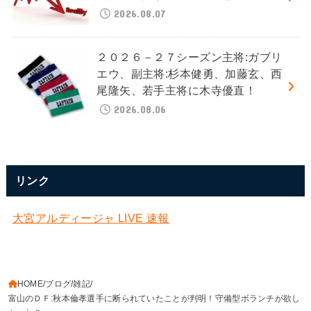
2026.08.07
２０２６－２７シーズン主将:ガブリ
エウ、副主将:杉本健勇、加藤玄、西
尾隆矢、若手主将に木寺優直！
2026.08.06
リンク
大宮アルディージャ LIVE 速報
HOME
ブログ
雑記
富山のＤＦ:秋本倫孝選手に断られていたことが判明！守備型ボランチが欲し