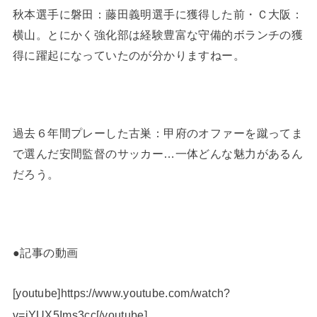
秋本選手に磐田：藤田義明選手に獲得した前・Ｃ大阪：
横山。とにかく強化部は経験豊富な守備的ボランチの獲
得に躍起になっていたのが分かりますねー。
過去６年間プレーした古巣：甲府のオファーを蹴ってま
で選んだ安間監督のサッカー…一体どんな魅力があるん
だろう。
●記事の動画
[youtube]https://www.youtube.com/watch?
v=iYUX5Ims3cc[/youtube]