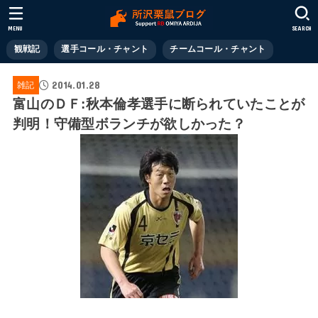
MENU
SEARCH
観戦記
選手コール・チャント
チームコール・チャント
2014.01.28
雑記
富山のＤＦ:秋本倫孝選手に断られていたことが
判明！守備型ボランチが欲しかった？