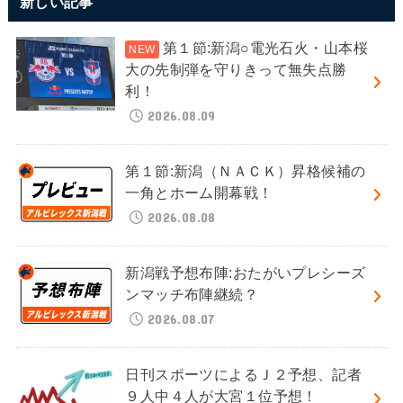
新しい記事
第１節:新潟○電光石火・山本桜
大の先制弾を守りきって無失点勝
利！
2026.08.09
第１節:新潟（ＮＡＣＫ）昇格候補の
一角とホーム開幕戦！
2026.08.08
新潟戦予想布陣:おたがいプレシーズ
ンマッチ布陣継続？
2026.08.07
日刊スポーツによるＪ２予想、記者
９人中４人が大宮１位予想！