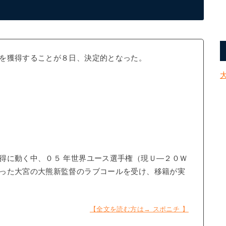
を獲得することが８日、決定的となった。
得に動く中、０５ 年世界ユース選手権（現Ｕ―２０Ｗ
った大宮の大熊新監督のラブコールを受け、移籍が実
【全文を読む方は→ スポニチ 】