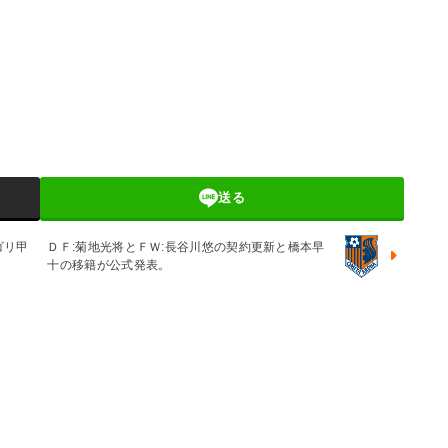
送る
ゴリ甲
ＤＦ:菊地光将とＦＷ:長谷川悠の契約更新と橋本早
十の移籍が公式発表。