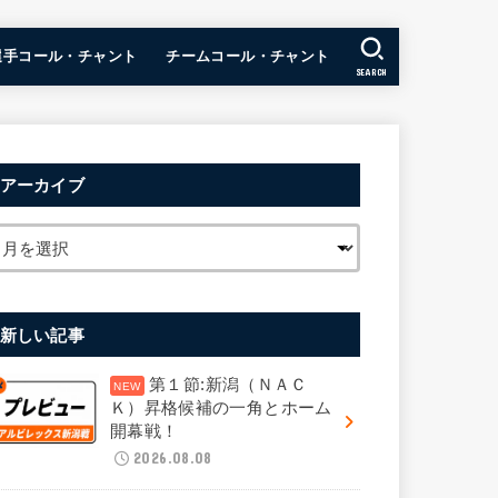
選手コール・チャント
チームコール・チャント
SEARCH
アーカイブ
新しい記事
第１節:新潟（ＮＡＣ
Ｋ）昇格候補の一角とホーム
開幕戦！
2026.08.08