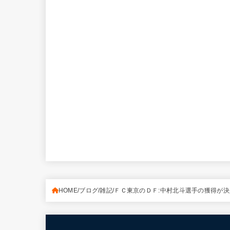
HOME
ブログ
雑記
ＦＣ東京のＤＦ:中村北斗選手の獲得が