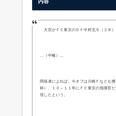
内容
大宮がＦＣ東京のＤＦ中村北斗（２８）
…（中略）…
関係者によれば、今オフは川崎Ｆなども獲
杯）、１０～１１年にＦＣ東京の指揮官だ
現したという。