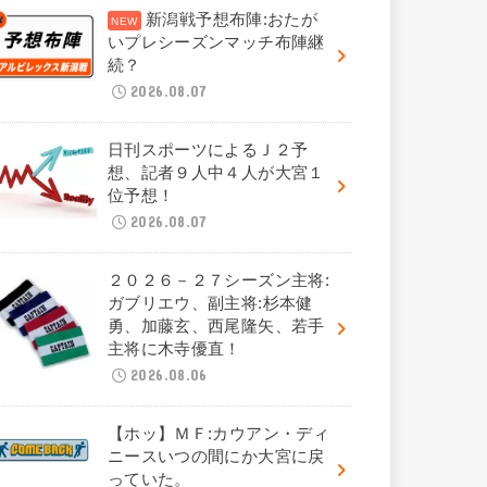
新潟戦予想布陣:おたが
いプレシーズンマッチ布陣継
続？
2026.08.07
日刊スポーツによるＪ２予
想、記者９人中４人が大宮１
位予想！
2026.08.07
２０２６－２７シーズン主将:
ガブリエウ、副主将:杉本健
勇、加藤玄、西尾隆矢、若手
主将に木寺優直！
2026.08.06
【ホッ】ＭＦ:カウアン・ディ
ニースいつの間にか大宮に戻
っていた。