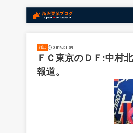
2014.01.09
雑記
ＦＣ東京のＤＦ:中村
報道。