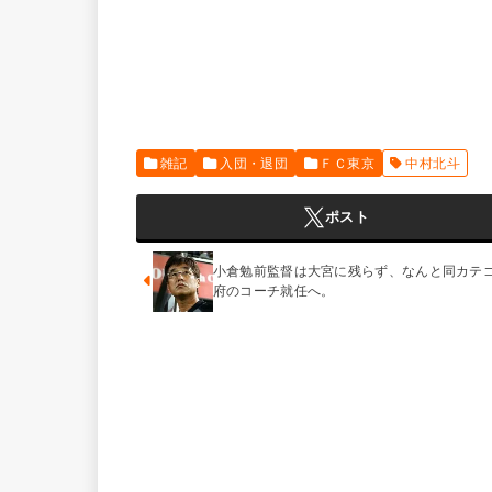
雑記
入団・退団
ＦＣ東京
中村北斗
ポスト
小倉勉前監督は大宮に残らず、なんと同カテ
府のコーチ就任へ。