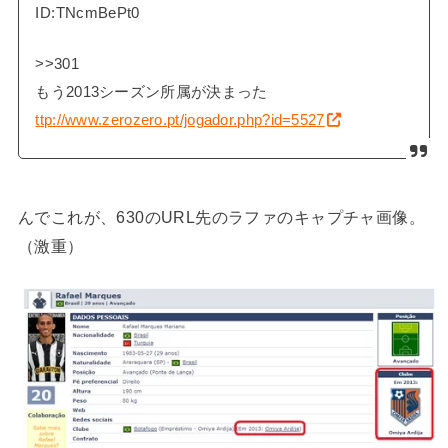
ID:TNcmBePt0
>>301
もう2013シーズン所属が決まった
ttp://www.zerozero.pt/jogador.php?id=5527
んでこれが、630のURL先のラファのキャプチャ画像。
（激重）