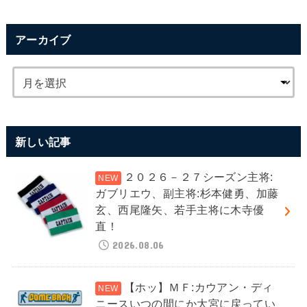
アーカイブ
新しい記事
２０２６－２７シーズン主将:
ガブリエウ、副主将:杉本健勇、加藤
玄、西尾隆矢、若手主将に木寺優
直！
2026.08.06
【ホッ】ＭＦ:カウアン・ディ
ニースいつの間にか大宮に戻ってい