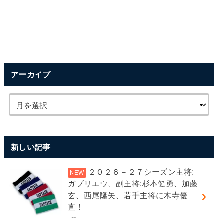
アーカイブ
新しい記事
２０２６－２７シーズン主将:
ガブリエウ、副主将:杉本健勇、加藤
玄、西尾隆矢、若手主将に木寺優
直！