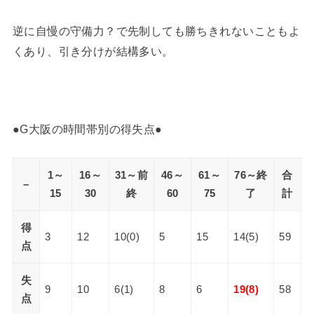
逆に自慢の守備力？で先制しても勝ちきれないこともよ
くあり、引き分けが結構多い。
●G大阪の時間帯別の得失点●
1～
16～
31～前
46～
61～
76～終
合
–
15
30
終
60
75
了
計
得
3
12
10(0)
5
15
14(5)
59
点
失
9
10
6(1)
8
6
19(8)
58
点