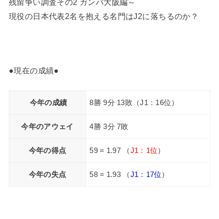
残留争い調査その2 ガンバ大阪編～
現役の日本代表2名を抱える名門はJ2に落ちるのか？
●現在の成績●
今年の成績
8勝 9分 13敗（J1：16位）
今年のアウェイ
4勝 3分 7敗
今年の得点
59 = 1.97 （
J1：1位
）
今年の失点
58 = 1.93 （
J1：17位
）