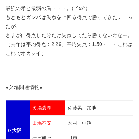
最強の矛と最弱の盾・・・。(; ^ω^)
もともとガンバは失点を上回る得点で勝ってきたチーム
だが、
さすがに得点した分だけ失点してたら勝てないわな～。
（去年は平均得点：2.29、平均失点：1.50・・・これは
これでオカシイ）
●欠場関連情報●
欠場濃厚
佐藤晃、加地
出場不安
木村、中澤
G
大阪
ケガ明け
川西