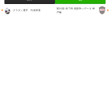
第30節 終了時 残留争いデータ 神
ズラタン選手 代表辞退
戸編