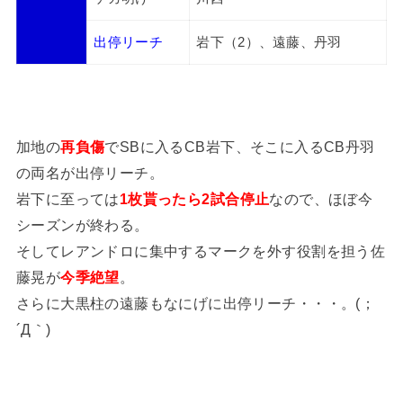
出停リーチ
岩下（2）、遠藤、丹羽
加地の
再負傷
でSBに入るCB岩下、そこに入るCB丹羽
の両名が出停リーチ。
岩下に至っては
1枚貰ったら2試合停止
なので、ほぼ今
シーズンが終わる。
そしてレアンドロに集中するマークを外す役割を担う佐
藤晃が
今季絶望
。
さらに大黒柱の遠藤もなにげに出停リーチ・・・。(；
´Д｀)