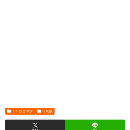
Ｊ１残留ネタ
Ｇ大阪
ポスト
送る