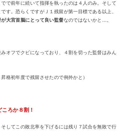
までで前年に続いて指揮を執ったのは４人のみ。そして
とです。恐らくですがＪ１残留が第一目標である以上、
督が大宮首脳にとって良い監督
なのではないかと…。
並みオフでクビになっており、４割を切った監督はみん
、昇格初年度で残留させたので例外かと）
どころか８割！
。そしてこの敗北率を下げるには残り７試合を無敗で行