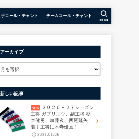
選手コール・チャント
チームコール・チャント
SEARCH
アーカイブ
新しい記事
２０２６－２７シーズン
主将:ガブリエウ、副主将:杉
本健勇、加藤玄、西尾隆矢、
若手主将に木寺優直！
2026.08.06