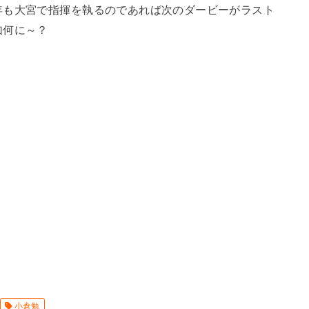
年も大宮で指揮を執るのであれば次のダービーがラスト
如何に～？
小倉勉