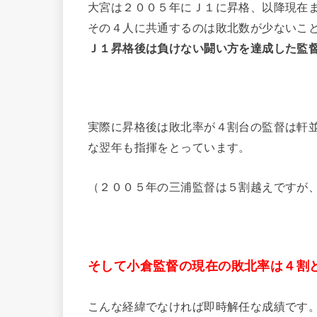
大宮は２００５年にＪ１に昇格、以降現在
その４人に共通するのは敗北数が少ないこ
Ｊ１昇格後は負けない闘い方を達成した監
実際に昇格後は敗北率が４割台の監督は軒
な翌年も指揮をとっています。
（２００５年の三浦監督は５割越えですが
そして小倉監督の現在の敗北率は４割
こんな経緯でなければ即時解任な成績です