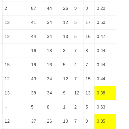
2
87
44
26
9
9
0.20
13
41
34
12
5
17
0.50
12
44
34
13
5
16
0.47
–
16
18
3
7
8
0.44
15
19
16
5
4
7
0.44
12
43
34
12
7
15
0.44
13
39
34
9
12
13
0.38
–
5
8
1
2
5
0.63
12
37
26
10
7
9
0.35