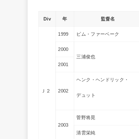
Div
年
監督名
1999
ピム・ファーベーク
2000
三浦俊也
2001
ヘンク・ヘンドリック・
Ｊ２
2002
デュット
菅野将晃
2003
清雲栄純