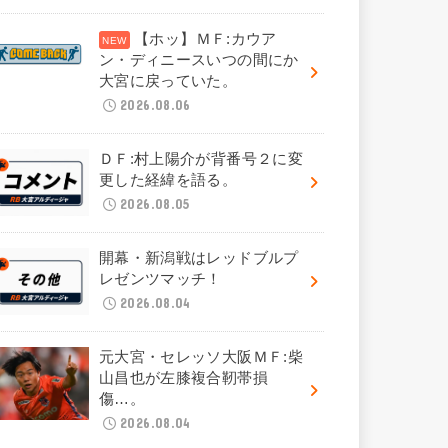
【ホッ】ＭＦ:カウア
ン・ディニースいつの間にか
大宮に戻っていた。
2026.08.06
ＤＦ:村上陽介が背番号２に変
更した経緯を語る。
2026.08.05
開幕・新潟戦はレッドブルプ
レゼンツマッチ！
2026.08.04
元大宮・セレッソ大阪ＭＦ:柴
山昌也が左膝複合靭帯損
傷…。
2026.08.04