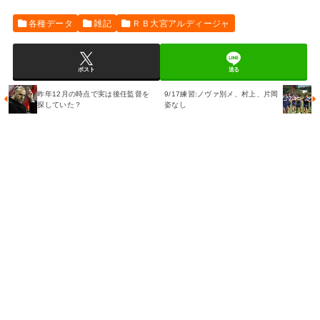
各種データ
雑記
ＲＢ大宮アルディージャ
ポスト
送る
昨年12月の時点で実は後任監督を
9/17練習:ノヴァ別メ、村上、片岡
探していた？
姿なし