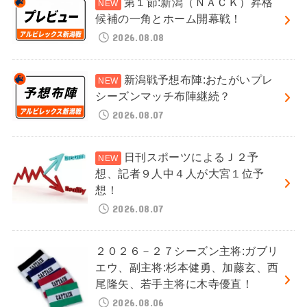
第１節:新潟（ＮＡＣＫ）昇格
候補の一角とホーム開幕戦！
2026.08.08
新潟戦予想布陣:おたがいプレ
シーズンマッチ布陣継続？
2026.08.07
日刊スポーツによるＪ２予
想、記者９人中４人が大宮１位予
想！
2026.08.07
２０２６－２７シーズン主将:ガブリ
エウ、副主将:杉本健勇、加藤玄、西
尾隆矢、若手主将に木寺優直！
2026.08.06