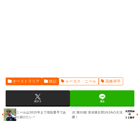
オーストラリア
雑記
ルーカス・ニール
高橋祥平
ポスト
送る
ニールは2015年まで現役選手であ
J2:第30節 清水慎太郎1G2Aの大活
り続けたい！
躍！