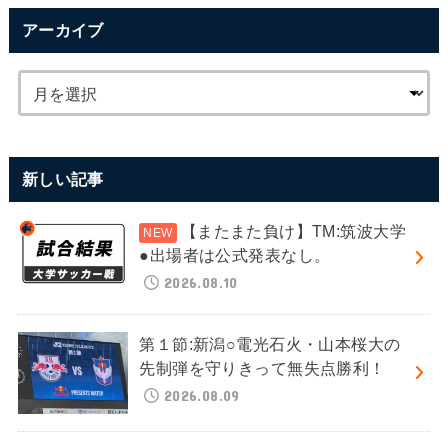
アーカイブ
新しい記事
【またまた負け】TM:筑波大学
●出場者は公式発表なし。
2026.08.10
第１節:新潟○電光石火・山本桜大の
先制弾を守りきって無失点勝利！
2026.08.09