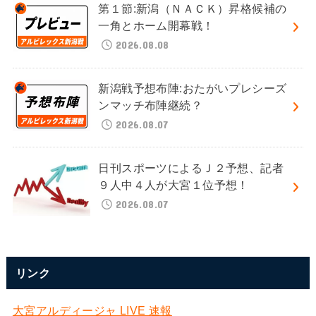
第１節:新潟（ＮＡＣＫ）昇格候補の
一角とホーム開幕戦！
2026.08.08
新潟戦予想布陣:おたがいプレシーズ
ンマッチ布陣継続？
2026.08.07
日刊スポーツによるＪ２予想、記者
９人中４人が大宮１位予想！
2026.08.07
リンク
大宮アルディージャ LIVE 速報