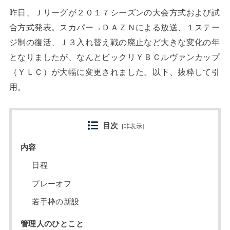
昨日、Ｊリーグが２０１７シーズンの大会方式および試
合方式発表。スカパー→ＤＡＺＮによる放送、１ステー
ジ制の復活、Ｊ３入れ替え戦の廃止など大きな変化の年
となりましたが、なんとビックリＹＢＣルヴァンカップ
（ＹＬＣ）が大幅に変更されました。以下、抜粋して引
用。
目次
[
非表示
]
内容
日程
プレーオフ
若手枠の新設
管理人のひとこと