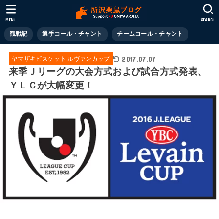
MENU
SEARCH
観戦記
選手コール・チャント
チームコール・チャント
2017.07.07
ヤマザキビスケット ルヴァンカップ
来季Ｊリーグの大会方式および試合方式発表、
ＹＬＣが大幅変更！