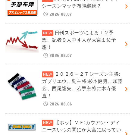
シーズンマッチ布陣継続？
2026.08.07
日刊スポーツによるＪ２予
想、記者９人中４人が大宮１位予
想！
2026.08.07
２０２６－２７シーズン主将:
ガブリエウ、副主将:杉本健勇、加藤
玄、西尾隆矢、若手主将に木寺優
直！
2026.08.06
【ホッ】ＭＦ:カウアン・ディ
ニースいつの間にか大宮に戻ってい