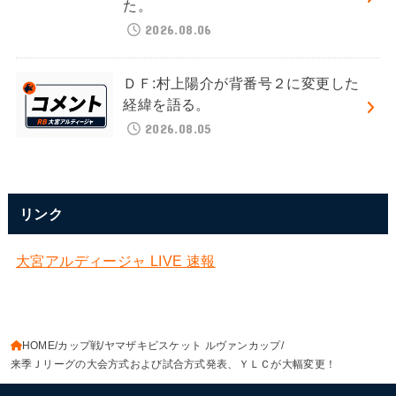
た。
2026.08.06
ＤＦ:村上陽介が背番号２に変更した
経緯を語る。
2026.08.05
リンク
大宮アルディージャ LIVE 速報
HOME
カップ戦
ヤマザキビスケット ルヴァンカップ
来季Ｊリーグの大会方式および試合方式発表、ＹＬＣが大幅変更！