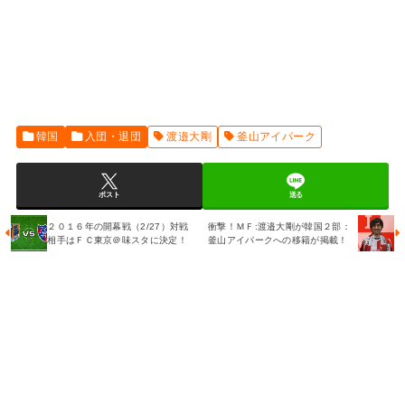
韓国
入団・退団
渡邉大剛
釜山アイパーク
ポスト
送る
２０１６年の開幕戦（2/27）対戦
衝撃！ＭＦ:渡邉大剛が韓国２部：
相手はＦＣ東京＠味スタに決定！
釜山アイパークへの移籍が掲載！