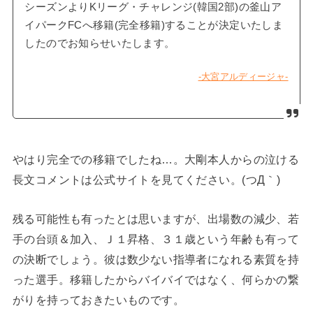
シーズンよりKリーグ・チャレンジ(韓国2部)の釜山ア
イパークFCへ移籍(完全移籍)することが決定いたしま
したのでお知らせいたします。
-大宮アルディージャ-
やはり完全での移籍でしたね…。大剛本人からの泣ける
長文コメントは公式サイトを見てください。(つД｀)
残る可能性も有ったとは思いますが、出場数の減少、若
手の台頭＆加入、Ｊ１昇格、３１歳という年齢も有って
の決断でしょう。彼は数少ない指導者になれる素質を持
った選手。移籍したからバイバイではなく、何らかの繋
がりを持っておきたいものです。