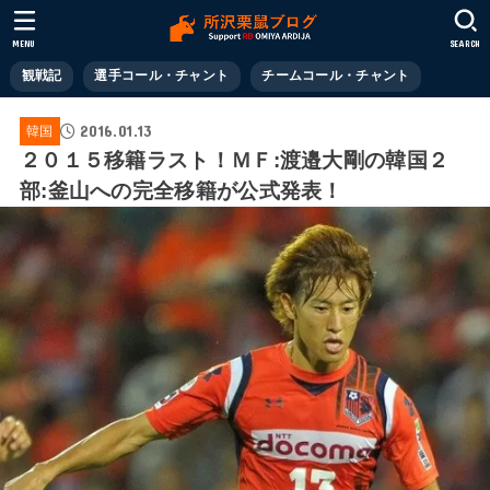
MENU
SEARCH
観戦記
選手コール・チャント
チームコール・チャント
2016.01.13
韓国
２０１５移籍ラスト！ＭＦ:渡邉大剛の韓国２
部:釜山への完全移籍が公式発表！