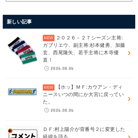
新しい記事
２０２６－２７シーズン主将:
ガブリエウ、副主将:杉本健勇、加藤
玄、西尾隆矢、若手主将に木寺優
直！
2026.08.06
【ホッ】ＭＦ:カウアン・ディ
ニースいつの間にか大宮に戻ってい
た。
2026.08.06
ＤＦ:村上陽介が背番号２に変更した
経緯を語る。