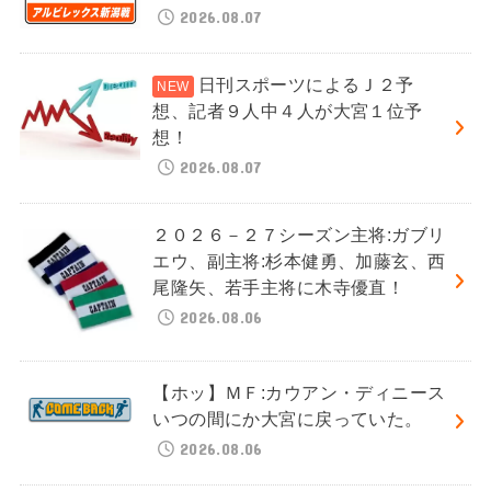
2026.08.07
日刊スポーツによるＪ２予
想、記者９人中４人が大宮１位予
想！
2026.08.07
２０２６－２７シーズン主将:ガブリ
エウ、副主将:杉本健勇、加藤玄、西
尾隆矢、若手主将に木寺優直！
2026.08.06
【ホッ】ＭＦ:カウアン・ディニース
いつの間にか大宮に戻っていた。
2026.08.06