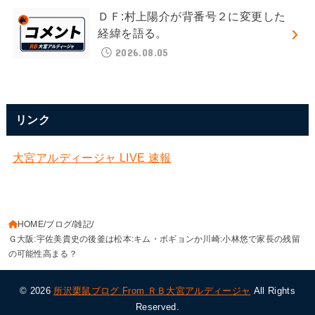
ＤＦ:村上陽介が背番号２に変更した
経緯を語る。
2026.08.05
リンク
大宮アルディージャ LIVE 速報
HOME
ブログ
雑記
Ｇ大阪:宇佐美貴史の後釜は松本:キム・ボギョンか川崎:小林悠で家長の残留
の可能性高まる？
© 2026
所沢栗鼠ブログ From ＲＢ大宮アルディージャ
All Rights
Reserved.