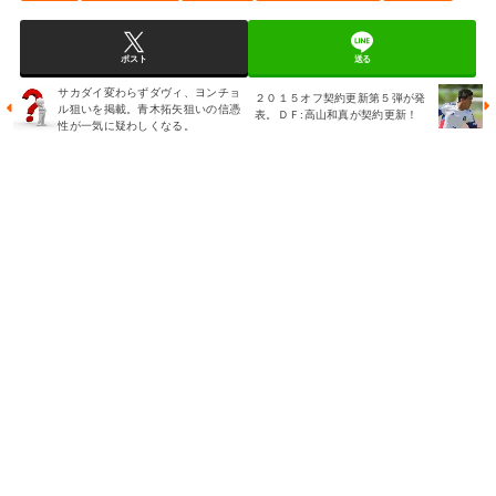
ポスト
送る
サカダイ変わらずダヴィ、ヨンチョ
２０１５オフ契約更新第５弾が発
ル狙いを掲載。青木拓矢狙いの信憑
表。ＤＦ:高山和真が契約更新！
性が一気に疑わしくなる。