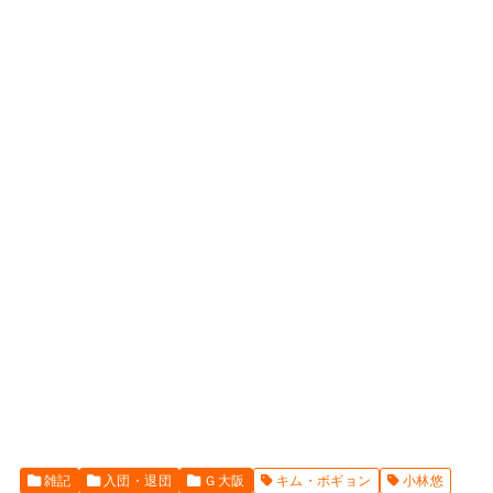
雑記
入団・退団
Ｇ大阪
キム・ボギョン
小林悠