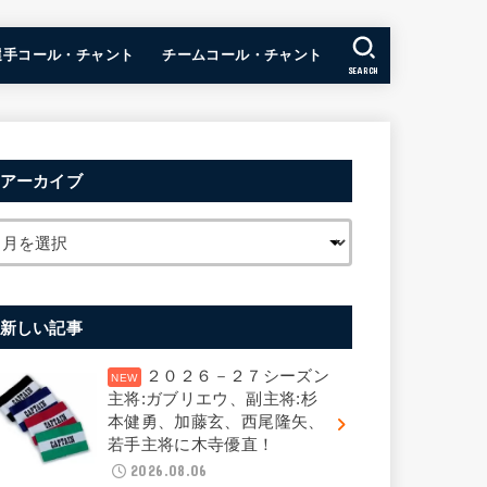
選手コール・チャント
チームコール・チャント
SEARCH
アーカイブ
新しい記事
２０２６－２７シーズン
主将:ガブリエウ、副主将:杉
本健勇、加藤玄、西尾隆矢、
若手主将に木寺優直！
2026.08.06