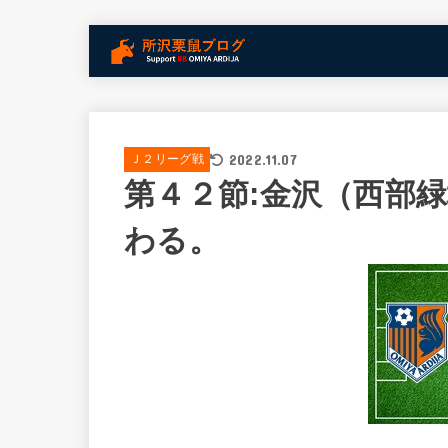
2022.11.07
Ｊ２リーグ戦
第４２節:金沢（西部
わる。