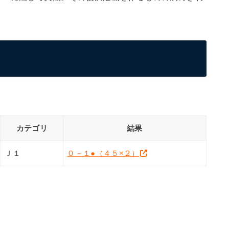
カテゴリ
結果
Ｊ１
０－１●（４５×２）