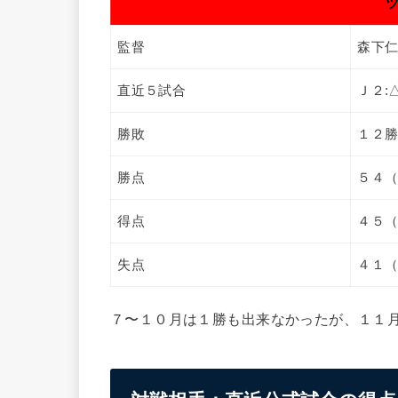
監督
森下仁
直近５試合
Ｊ２:
勝敗
１２
勝点
５４
得点
４５
失点
４１
７〜１０月は１勝も出来なかったが、１１