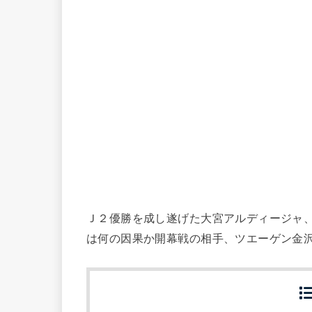
Ｊ２優勝を成し遂げた大宮アルディージャ
は何の因果か開幕戦の相手、ツエーゲン金