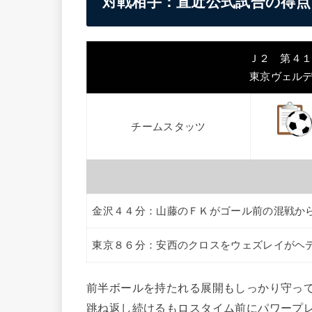
対戦相手：直近公式試合の得点
Ｊ２ 第４１節 
東京ヴェル
チームスタッツ
金沢４４分：山藤のＦＫがゴール前の混戦か
東京８６分：安西のクロスをウェズレイがヘ
前半ボールを持たれる展開もしっかり守っ
跳ね返し続けるもロスタイム前にパワープ