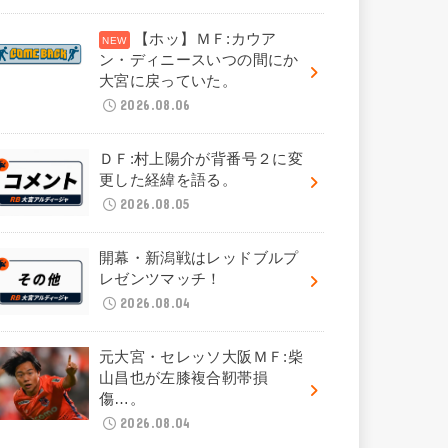
【ホッ】ＭＦ:カウア
ン・ディニースいつの間にか
大宮に戻っていた。
2026.08.06
ＤＦ:村上陽介が背番号２に変
更した経緯を語る。
2026.08.05
開幕・新潟戦はレッドブルプ
レゼンツマッチ！
2026.08.04
元大宮・セレッソ大阪ＭＦ:柴
山昌也が左膝複合靭帯損
傷…。
2026.08.04