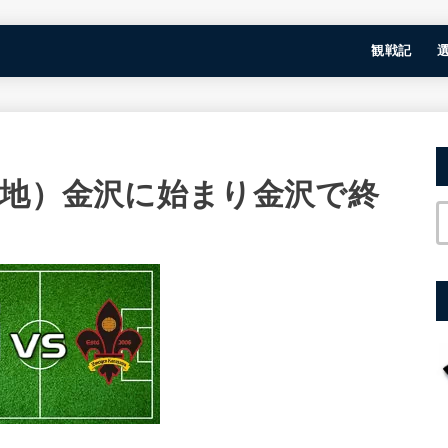
観戦記
緑地）金沢に始まり金沢で終