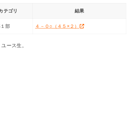
カテゴリ
結果
都１部
４－０○（４５×２）
、ユース生。