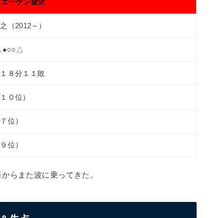
ツエーゲン金沢
之（2012～）
△●○○△
勝１８分１１敗
（１０位）
（７位）
（９位）
月からまた波に乗ってきた。