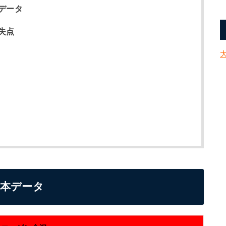
データ
失点
基本データ