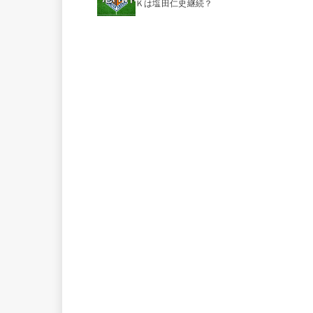
Ｋは塩田仁史継続？