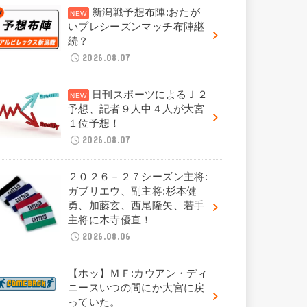
新潟戦予想布陣:おたが
いプレシーズンマッチ布陣継
続？
2026.08.07
日刊スポーツによるＪ２
予想、記者９人中４人が大宮
１位予想！
2026.08.07
２０２６－２７シーズン主将:
ガブリエウ、副主将:杉本健
勇、加藤玄、西尾隆矢、若手
主将に木寺優直！
2026.08.06
【ホッ】ＭＦ:カウアン・ディ
ニースいつの間にか大宮に戻
っていた。