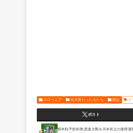
スロベニア
元大宮だった人たち
雑記
ミ
ポスト
熊本戦予想布陣:渡邉大剛＆河本裕之の復帰濃