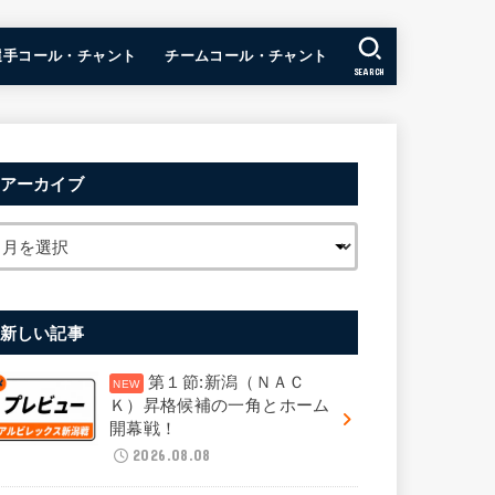
選手コール・チャント
チームコール・チャント
SEARCH
アーカイブ
新しい記事
第１節:新潟（ＮＡＣ
Ｋ）昇格候補の一角とホーム
開幕戦！
2026.08.08